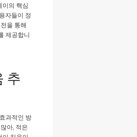
레이의 핵심
사용자들이 정
버전을 통해
회를 제공합니
 추
 효과적인 방
 많아, 적은
험이 처음이