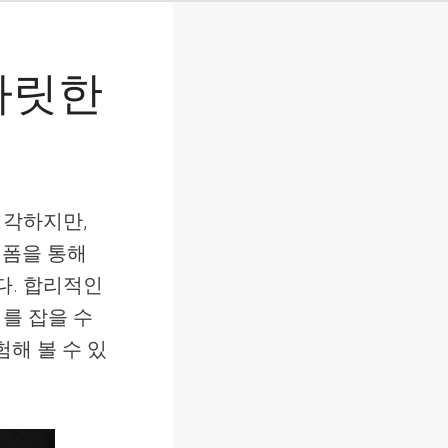
짜릿한
생각하지만,
랫폼을 통해
다. 합리적인
를 잡을 수
해 볼 수 있