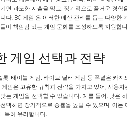
즐기면 과도한 지출을 막고, 장기적으로 즐거운 경험
니다. BC 게임 은 이러한 예산 관리를 돕는 다양한
자들이 책임감 있는 게임 문화를 조성하도록 지원합니
한 게임 선택과 전략
 슬롯, 테이블 게임, 라이브 딜러 게임 등 폭넓은 카지
각 게임은 고유한 규칙과 전략을 가지고 있어, 사용자
맞는 게임을 선택할 수 있습니다. 예를 들어, 낮은 
 선택하면 장기적으로 승률을 높일 수 있으며, 이는
 특히 유리합니다.