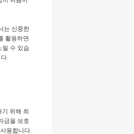
서는 신중한
스를 활용하면
노릴 수 있습
다.
하기 위해 최
 자금을 보호
 사용합니다.