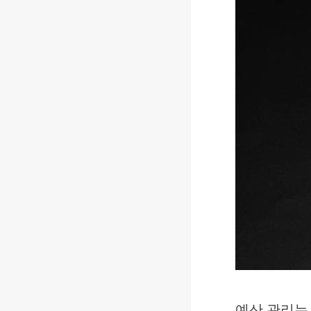
예산 관리는