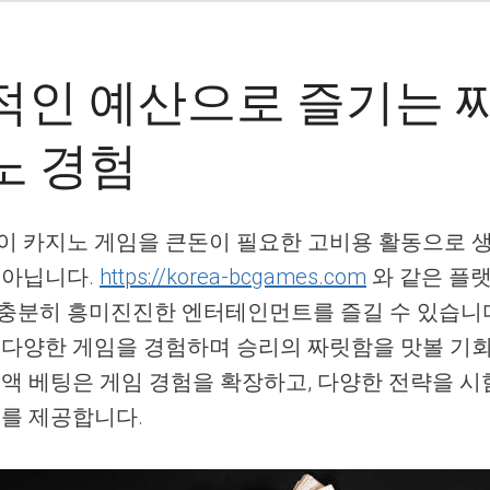
적인 예산으로 즐기는 
노 경험
이 카지노 게임을 큰돈이 필요한 고비용 활동으로 
 아닙니다.
https://korea-bcgames.com
와 같은 플
충분히 흥미진진한 엔터테인먼트를 즐길 수 있습니
 다양한 게임을 경험하며 승리의 짜릿함을 맛볼 기회
액 베팅은 게임 경험을 확장하고, 다양한 전략을 시험
회를 제공합니다.