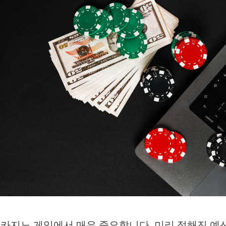
 카지노 게임에서 매우 중요합니다. 미리 정해진 예