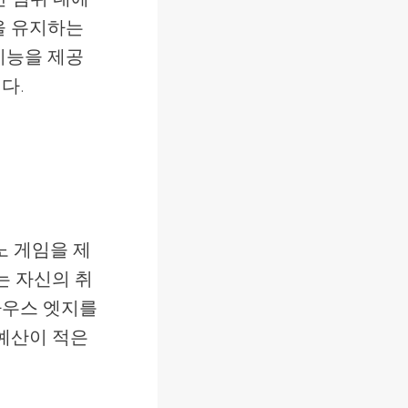
을 유지하는
 기능을 제공
다.
노 게임을 제
는 자신의 취
하우스 엣지를
 예산이 적은