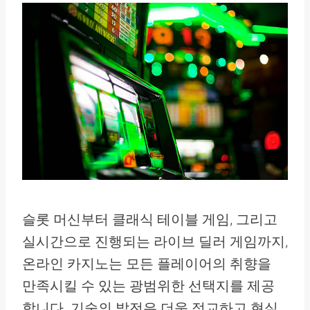
슬롯 머신부터 클래식 테이블 게임, 그리고
실시간으로 진행되는 라이브 딜러 게임까지,
온라인 카지노는 모든 플레이어의 취향을
만족시킬 수 있는 광범위한 선택지를 제공
합니다. 기술의 발전은 더욱 정교하고 현실