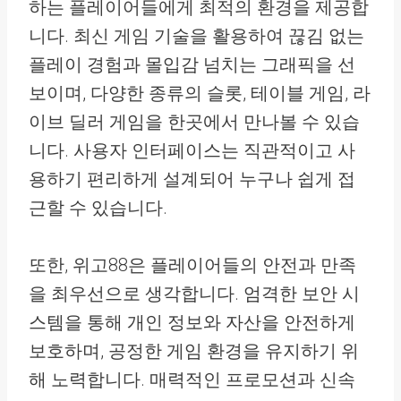
하는 플레이어들에게 최적의 환경을 제공합
니다. 최신 게임 기술을 활용하여 끊김 없는
플레이 경험과 몰입감 넘치는 그래픽을 선
보이며, 다양한 종류의 슬롯, 테이블 게임, 라
이브 딜러 게임을 한곳에서 만나볼 수 있습
니다. 사용자 인터페이스는 직관적이고 사
용하기 편리하게 설계되어 누구나 쉽게 접
근할 수 있습니다.
또한, 위고88은 플레이어들의 안전과 만족
을 최우선으로 생각합니다. 엄격한 보안 시
스템을 통해 개인 정보와 자산을 안전하게
보호하며, 공정한 게임 환경을 유지하기 위
해 노력합니다. 매력적인 프로모션과 신속