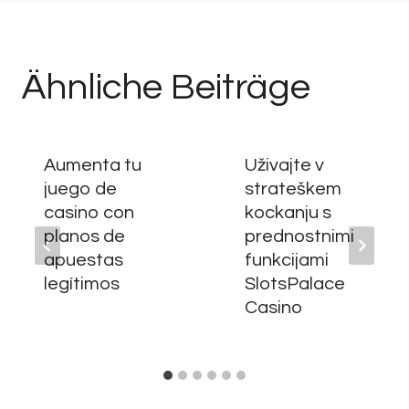
Ähnliche Beiträge
Aumenta tu
Uživajte v
juego de
strateškem
casino con
kockanju s
planos de
prednostnimi
apuestas
funkcijami
legítimos
SlotsPalace
Casino