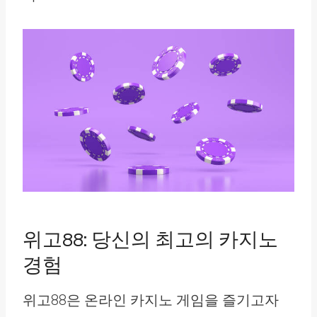
위고88: 당신의 최고의 카지노
경험
위고88은 온라인 카지노 게임을 즐기고자