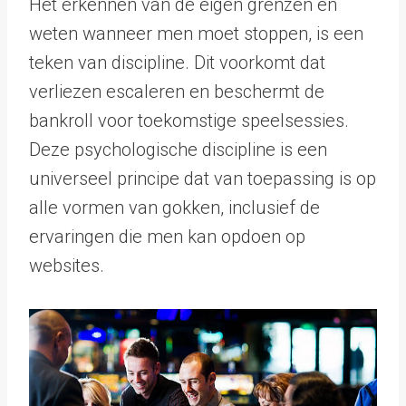
Het erkennen van de eigen grenzen en
weten wanneer men moet stoppen, is een
teken van discipline. Dit voorkomt dat
verliezen escaleren en beschermt de
bankroll voor toekomstige speelsessies.
Deze psychologische discipline is een
universeel principe dat van toepassing is op
alle vormen van gokken, inclusief de
ervaringen die men kan opdoen op
websites.