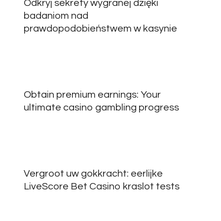
Odkryj sekrety wygranej dzięki
badaniom nad
prawdopodobieństwem w kasynie
Obtain premium earnings: Your
ultimate casino gambling progress
Vergroot uw gokkracht: eerlijke
LiveScore Bet Casino kraslot tests