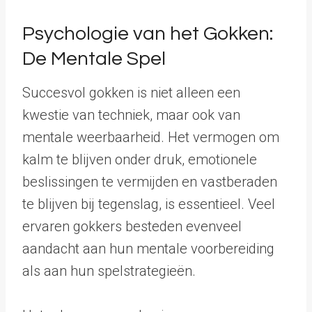
Psychologie van het Gokken:
De Mentale Spel
Succesvol gokken is niet alleen een
kwestie van techniek, maar ook van
mentale weerbaarheid. Het vermogen om
kalm te blijven onder druk, emotionele
beslissingen te vermijden en vastberaden
te blijven bij tegenslag, is essentieel. Veel
ervaren gokkers besteden evenveel
aandacht aan hun mentale voorbereiding
als aan hun spelstrategieën.