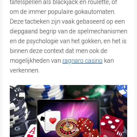
tafelspellen als blackjack en roulette, of
om de immer populaire gokautomaten.
Deze tactieken zijn vaak gebaseerd op een
diepgaand begrip van de spelmechanismen
en de psychologie van het gokken, en het is
binnen deze context dat men ook de
mogelijkheden van
ragnaro casino
kan
verkennen.