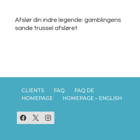
Afslør din indre legende: gamblingens
sande trussel afsløret
CLIENTS
FAQ
FAQ DE
HOMEPAGE
HOMEPAGE – ENGLISH