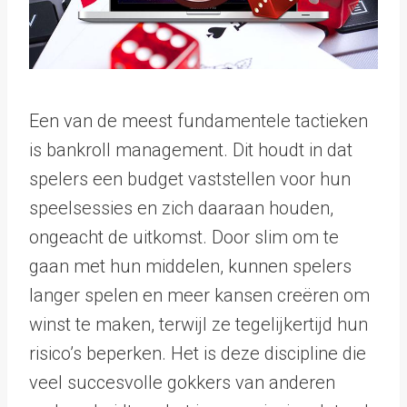
Een van de meest fundamentele tactieken
is bankroll management. Dit houdt in dat
spelers een budget vaststellen voor hun
speelsessies en zich daaraan houden,
ongeacht de uitkomst. Door slim om te
gaan met hun middelen, kunnen spelers
langer spelen en meer kansen creëren om
winst te maken, terwijl ze tegelijkertijd hun
risico’s beperken. Het is deze discipline die
veel succesvolle gokkers van anderen