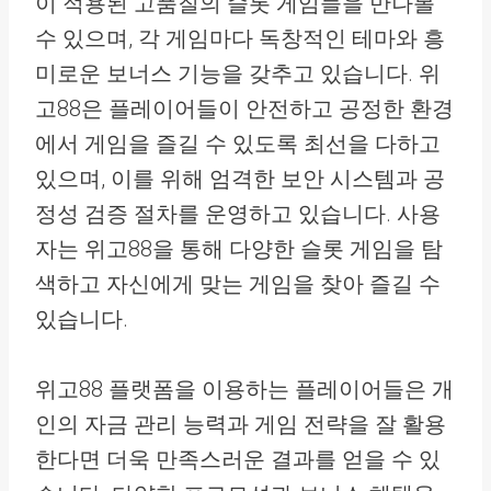
이 적용된 고품질의 슬롯 게임들을 만나볼
수 있으며, 각 게임마다 독창적인 테마와 흥
미로운 보너스 기능을 갖추고 있습니다. 위
고88은 플레이어들이 안전하고 공정한 환경
에서 게임을 즐길 수 있도록 최선을 다하고
있으며, 이를 위해 엄격한 보안 시스템과 공
정성 검증 절차를 운영하고 있습니다. 사용
자는 위고88을 통해 다양한 슬롯 게임을 탐
색하고 자신에게 맞는 게임을 찾아 즐길 수
있습니다.
위고88 플랫폼을 이용하는 플레이어들은 개
인의 자금 관리 능력과 게임 전략을 잘 활용
한다면 더욱 만족스러운 결과를 얻을 수 있