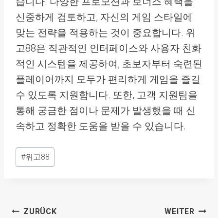
습니다. 다양한 프로모션과 보너스 혜택을
신중하게 검토하고, 자신의 게임 스타일에
맞는 전략을 적용하는 것이 중요합니다. 위
고88은 직관적인 인터페이스와 사용자 친화
적인 시스템을 제공하여, 초보자부터 숙련된
플레이어까지 모두가 편리하게 게임을 즐길
수 있도록 지원합니다. 또한, 고객 지원팀을
통해 궁금한 점이나 문제가 발생했을 때 신
속하고 정확한 도움을 받을 수 있습니다.
Schlagworte:
#
위고88
Beitragsnavigation
ZURÜCK
WEITER