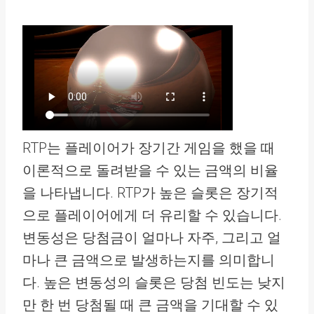
RTP는 플레이어가 장기간 게임을 했을 때
이론적으로 돌려받을 수 있는 금액의 비율
을 나타냅니다. RTP가 높은 슬롯은 장기적
으로 플레이어에게 더 유리할 수 있습니다.
변동성은 당첨금이 얼마나 자주, 그리고 얼
마나 큰 금액으로 발생하는지를 의미합니
다. 높은 변동성의 슬롯은 당첨 빈도는 낮지
만 한 번 당첨될 때 큰 금액을 기대할 수 있