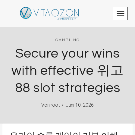
Zum
Inhalt
springen
GAMBLING
Secure your wins
with effective 위고
88 slot strategies
Von
root
Juni 10, 2026