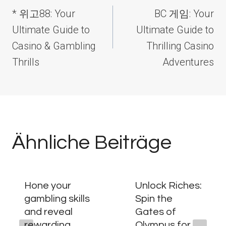
* 위고88: Your
BC 게임: Your
Ultimate Guide to
Ultimate Guide to
Casino & Gambling
Thrilling Casino
Thrills
Adventures
Ähnliche Beiträge
Hone your
Unlock Riches:
gambling skills
Spin the
and reveal
Gates of
rewarding
Olympus for