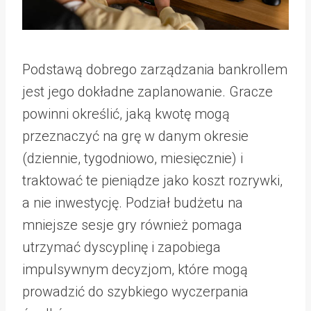
Podstawą dobrego zarządzania bankrollem
jest jego dokładne zaplanowanie. Gracze
powinni określić, jaką kwotę mogą
przeznaczyć na grę w danym okresie
(dziennie, tygodniowo, miesięcznie) i
traktować te pieniądze jako koszt rozrywki,
a nie inwestycję. Podział budżetu na
mniejsze sesje gry również pomaga
utrzymać dyscyplinę i zapobiega
impulsywnym decyzjom, które mogą
prowadzić do szybkiego wyczerpania