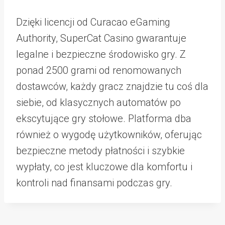
Dzięki licencji od Curacao eGaming
Authority, SuperCat Casino gwarantuje
legalne i bezpieczne środowisko gry. Z
ponad 2500 grami od renomowanych
dostawców, każdy gracz znajdzie tu coś dla
siebie, od klasycznych automatów po
ekscytujące gry stołowe. Platforma dba
również o wygodę użytkowników, oferując
bezpieczne metody płatności i szybkie
wypłaty, co jest kluczowe dla komfortu i
kontroli nad finansami podczas gry.