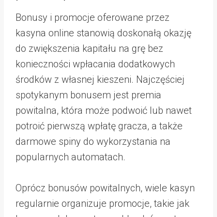
Bonusy i promocje oferowane przez
kasyna online stanowią doskonałą okazję
do zwiększenia kapitału na grę bez
konieczności wpłacania dodatkowych
środków z własnej kieszeni. Najczęściej
spotykanym bonusem jest premia
powitalna, która może podwoić lub nawet
potroić pierwszą wpłatę gracza, a także
darmowe spiny do wykorzystania na
popularnych automatach.
Oprócz bonusów powitalnych, wiele kasyn
regularnie organizuje promocje, takie jak