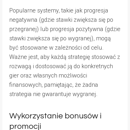
Popularne systemy, takie jak progresja
negatywna (gdzie stawki zwiększa się po
przegranej) lub progresja pozytywna (gdzie
stawki zwiększa się po wygranej), mogą
być stosowane w zależności od celu.
Ważne jest, aby każdą strategię stosować z
rozwagą i dostosować ją do konkretnych
gier oraz własnych możliwości
finansowych, pamiętając, że żadna
strategia nie gwarantuje wygranej.
Wykorzystanie bonusów i
promocji