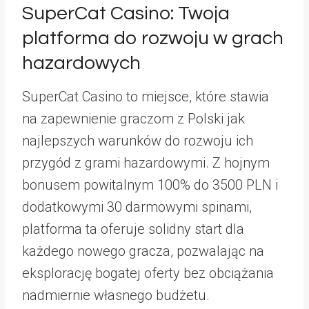
SuperCat Casino: Twoja
platforma do rozwoju w grach
hazardowych
SuperCat Casino to miejsce, które stawia
na zapewnienie graczom z Polski jak
najlepszych warunków do rozwoju ich
przygód z grami hazardowymi. Z hojnym
bonusem powitalnym 100% do 3500 PLN i
dodatkowymi 30 darmowymi spinami,
platforma ta oferuje solidny start dla
każdego nowego gracza, pozwalając na
eksplorację bogatej oferty bez obciążania
nadmiernie własnego budżetu.