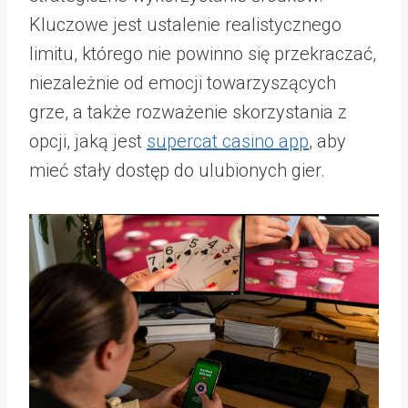
Kluczowe jest ustalenie realistycznego
limitu, którego nie powinno się przekraczać,
niezależnie od emocji towarzyszących
grze, a także rozważenie skorzystania z
opcji, jaką jest
supercat casino app
, aby
mieć stały dostęp do ulubionych gier.