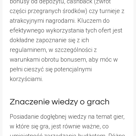
bonusy od depozytu, cashback (zwrot
części przegranych środków) czy turnieje z
atrakcyjnymi nagrodami. Kluczem do
efektywnego wykorzystania tych ofert jest
dokładne zapoznanie się z ich
regulaminem, w szczególności z
warunkami obrotu bonusem, aby móc w
pełni cieszyć się potencjalnymi
korzyściami.
Znaczenie wiedzy o grach
Posiadanie dogłębnej wiedzy na temat gier,
w które się gra, jest równie ważne, co
umiejętność zarządzania budżetem. Różne