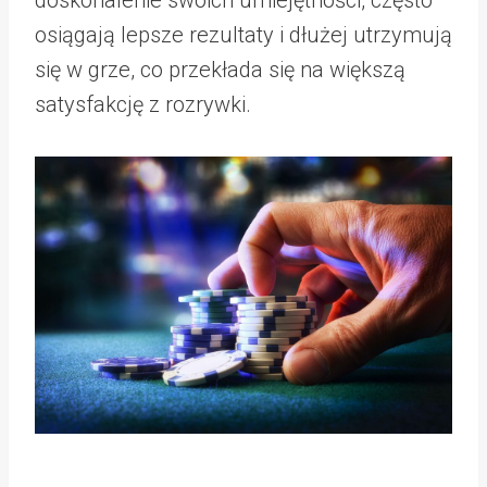
osiągają lepsze rezultaty i dłużej utrzymują
się w grze, co przekłada się na większą
satysfakcję z rozrywki.