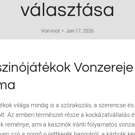
választása
Von
root
Juni 17, 2026
zinójátékok Vonzereje
lma
ékok világa mindig is a szórakozás, a szerencse és
lt. Az emberi természet része a kockázatvállalás 
 reménye, ami a kaszinók iránti folyamatos vonz
gyen szó a pörgő rulettkerék hangjáról, a kártyák k