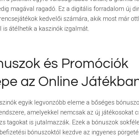
edig magával ragadó. Ez a digitális forradalom új d
zerencsejátékok kedvelői számára, akik most már ot
is átélhetik a kaszinók izgalmát.
nuszok és Promóciók
pe az Online Játékba
aszinók egyik legvonzóbb eleme a bőséges bónusz
endszere, amelyekkel nemcsak az új játékosokat cs
zs tagokat is jutalmazzák. Ezek a bónuszok sokfél
 befizetési bónuszoktól kezdve az ingyenes pörget