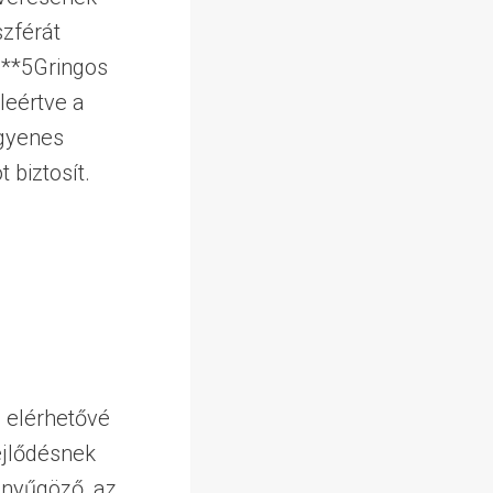
szférát
 **5Gringos
leértve a
ngyenes
 biztosít.
 elérhetővé
ejlődésnek
enyűgöző, az