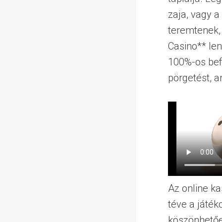
zaja, vagy a
teremtenek,
Casino** len
100%-os bef
pörgetést, 
Az online k
téve a játék
köszönhetően