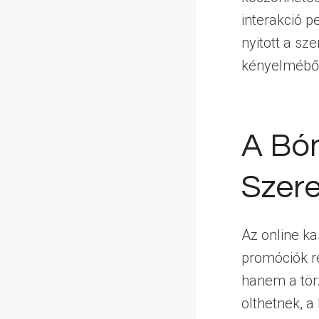
interakció p
nyitott a s
kényelméből 
A Bó
Szere
Az online k
promóciók r
hanem a tör
ölthetnek, a