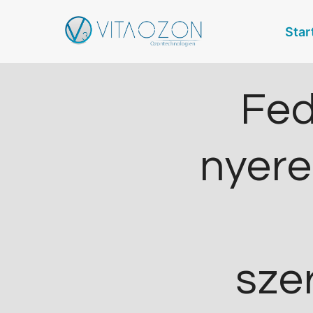
Zum
Star
Inhalt
springen
Fed
nyere
sze