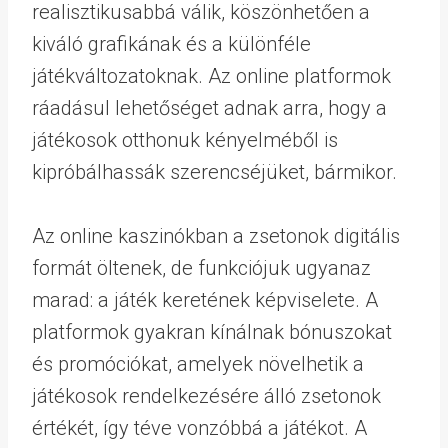
realisztikusabbá válik, köszönhetően a
kiváló grafikának és a különféle
játékváltozatoknak. Az online platformok
ráadásul lehetőséget adnak arra, hogy a
játékosok otthonuk kényelméből is
kipróbálhassák szerencséjüket, bármikor.
Az online kaszinókban a zsetonok digitális
formát öltenek, de funkciójuk ugyanaz
marad: a játék keretének képviselete. A
platformok gyakran kínálnak bónuszokat
és promóciókat, amelyek növelhetik a
játékosok rendelkezésére álló zsetonok
értékét, így téve vonzóbbá a játékot. A