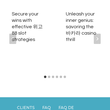
Secure your
Unleash your
wins with
inner genius:
effective 위고
savoring the
88 slot
바카라 casino
strategies
thrill
CLIENTS
FAQ
FAQ DE