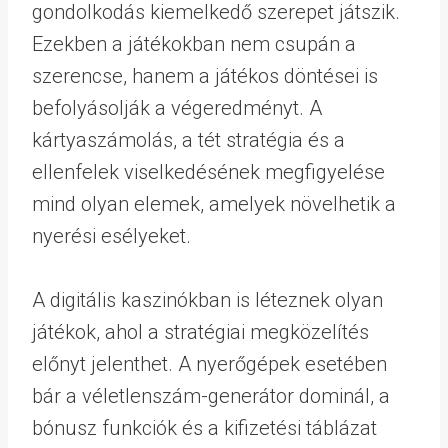
gondolkodás kiemelkedő szerepet játszik.
Ezekben a játékokban nem csupán a
szerencse, hanem a játékos döntései is
befolyásolják a végeredményt. A
kártyaszámolás, a tét stratégia és a
ellenfelek viselkedésének megfigyelése
mind olyan elemek, amelyek növelhetik a
nyerési esélyeket.
A digitális kaszinókban is léteznek olyan
játékok, ahol a stratégiai megközelítés
előnyt jelenthet. A nyerőgépek esetében
bár a véletlenszám-generátor dominál, a
bónusz funkciók és a kifizetési táblázat