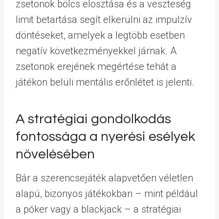
zsetonok bölcs elosztása és a veszteség
limit betartása segít elkerülni az impulzív
döntéseket, amelyek a legtöbb esetben
negatív következményekkel járnak. A
zsetonok erejének megértése tehát a
játékon belüli mentális erőnlétet is jelenti.
A stratégiai gondolkodás
fontossága a nyerési esélyek
növelésében
Bár a szerencsejáték alapvetően véletlen
alapú, bizonyos játékokban – mint például
a póker vagy a blackjack – a stratégiai