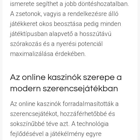
ismerete segíthet a jobb döntéshozatalban.
A zsetonok, vagyis a rendelkezésre álló
játékkeret okos beosztása pedig minden
játéktípusban alapvető a hosszútávú
szórakozás és a nyerési potenciál
maximalizálása érdekében.
Az online kaszinók szerepe a
modern szerencsejátékban
Az online kaszinók forradalmasították a
szerencsejátékot, hozzáférhetőbbé és
sokszínűbbé téve azt. A technológia
fejlődésével a játékélmény egyre