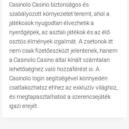
Casinolo Casino biztonságos és
szabályozott környezetet teremt, ahol a
játékosok nyugodtan élvezhetik a
nyerőgépek, az asztali játékok és az élő
osztós élmények izgalmát. A zsetonok itt
nem csak fizetőeszközt jelentenek, hanem
a Casinolo Casino által kínált számtalan
lehetőséghez való hozzáférést is. A
Casinolo login segítségével könnyedén
csatlakozhatsz ehhez az exkluzív világhoz,
és megtapasztalhatod a szerencsejáték
igazi erejét.