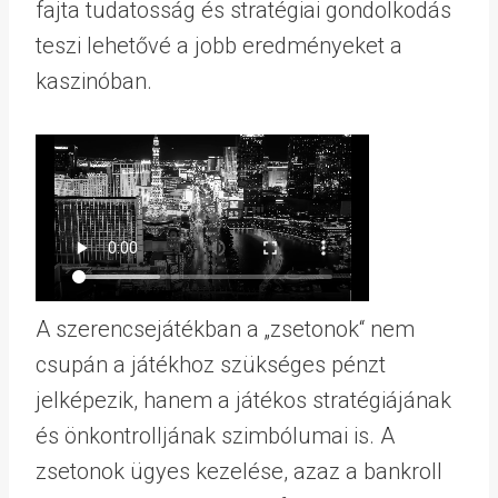
fajta tudatosság és stratégiai gondolkodás
teszi lehetővé a jobb eredményeket a
kaszinóban.
A szerencsejátékban a „zsetonok“ nem
csupán a játékhoz szükséges pénzt
jelképezik, hanem a játékos stratégiájának
és önkontrolljának szimbólumai is. A
zsetonok ügyes kezelése, azaz a bankroll