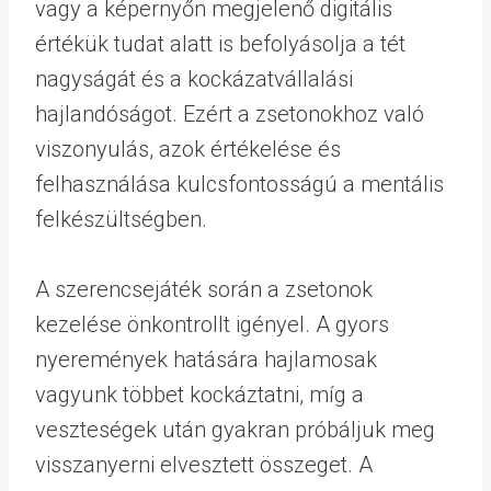
vagy a képernyőn megjelenő digitális
értékük tudat alatt is befolyásolja a tét
nagyságát és a kockázatvállalási
hajlandóságot. Ezért a zsetonokhoz való
viszonyulás, azok értékelése és
felhasználása kulcsfontosságú a mentális
felkészültségben.
A szerencsejáték során a zsetonok
kezelése önkontrollt igényel. A gyors
nyeremények hatására hajlamosak
vagyunk többet kockáztatni, míg a
veszteségek után gyakran próbáljuk meg
visszanyerni elvesztett összeget. A