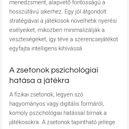
menedzsment, alapvető fontosságú a
hosszútávú sikerhez. Egy jól átgondolt
stratégiával a játékosok növelhetik nyerési
esélyeiket, miközben minimalizálják a
veszteségeket, így téve a szerencsejátékot
egyfajta intelligens kihívássá.
A zsetonok pszichológiai
hatása a játékra
A fizikai zsetonok, legyen szó
hagyományos vagy digitális formáról,
komoly pszichológiai hatással bírnak a
játékosokra. A zsetonok tapintható jellege