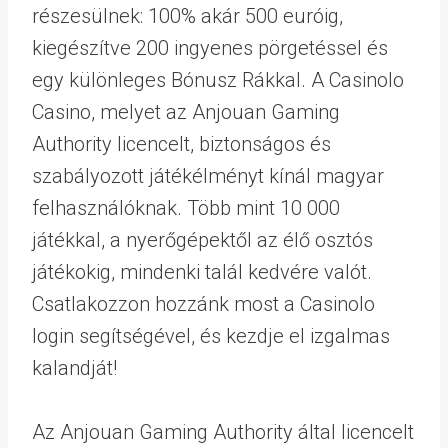
részesülnek: 100% akár 500 euróig,
kiegészítve 200 ingyenes pörgetéssel és
egy különleges Bónusz Rákkal. A Casinolo
Casino, melyet az Anjouan Gaming
Authority licencelt, biztonságos és
szabályozott játékélményt kínál magyar
felhasználóknak. Több mint 10 000
játékkal, a nyerőgépektől az élő osztós
játékokig, mindenki talál kedvére valót.
Csatlakozzon hozzánk most a Casinolo
login segítségével, és kezdje el izgalmas
kalandját!
Az Anjouan Gaming Authority által licencelt