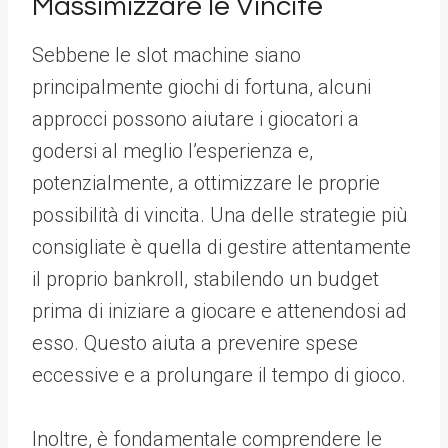
Massimizzare le Vincite
Sebbene le slot machine siano
principalmente giochi di fortuna, alcuni
approcci possono aiutare i giocatori a
godersi al meglio l’esperienza e,
potenzialmente, a ottimizzare le proprie
possibilità di vincita. Una delle strategie più
consigliate è quella di gestire attentamente
il proprio bankroll, stabilendo un budget
prima di iniziare a giocare e attenendosi ad
esso. Questo aiuta a prevenire spese
eccessive e a prolungare il tempo di gioco.
Inoltre, è fondamentale comprendere le