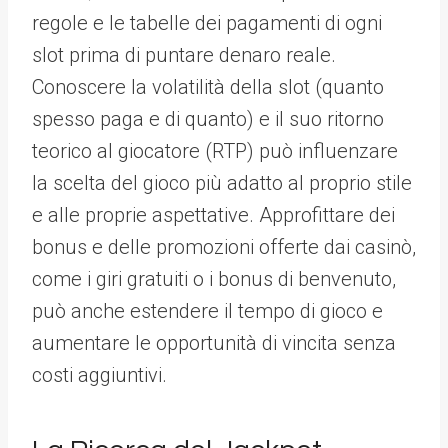
regole e le tabelle dei pagamenti di ogni
slot prima di puntare denaro reale.
Conoscere la volatilità della slot (quanto
spesso paga e di quanto) e il suo ritorno
teorico al giocatore (RTP) può influenzare
la scelta del gioco più adatto al proprio stile
e alle proprie aspettative. Approfittare dei
bonus e delle promozioni offerte dai casinò,
come i giri gratuiti o i bonus di benvenuto,
può anche estendere il tempo di gioco e
aumentare le opportunità di vincita senza
costi aggiuntivi.