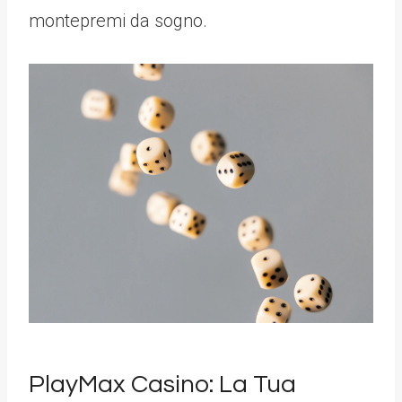
montepremi da sogno.
PlayMax Casino: La Tua