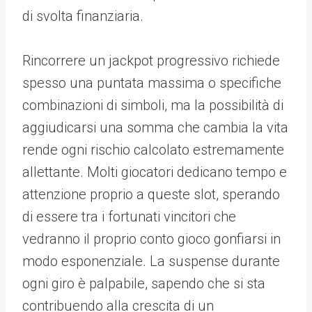
di svolta finanziaria.
Rincorrere un jackpot progressivo richiede
spesso una puntata massima o specifiche
combinazioni di simboli, ma la possibilità di
aggiudicarsi una somma che cambia la vita
rende ogni rischio calcolato estremamente
allettante. Molti giocatori dedicano tempo e
attenzione proprio a queste slot, sperando
di essere tra i fortunati vincitori che
vedranno il proprio conto gioco gonfiarsi in
modo esponenziale. La suspense durante
ogni giro è palpabile, sapendo che si sta
contribuendo alla crescita di un