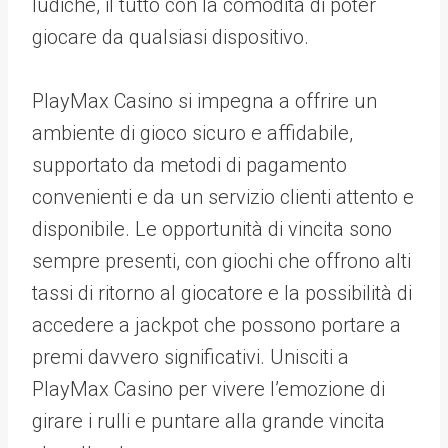
ludiche, il tutto con la comodità di poter
giocare da qualsiasi dispositivo.
PlayMax Casino si impegna a offrire un
ambiente di gioco sicuro e affidabile,
supportato da metodi di pagamento
convenienti e da un servizio clienti attento e
disponibile. Le opportunità di vincita sono
sempre presenti, con giochi che offrono alti
tassi di ritorno al giocatore e la possibilità di
accedere a jackpot che possono portare a
premi davvero significativi. Unisciti a
PlayMax Casino per vivere l’emozione di
girare i rulli e puntare alla grande vincita