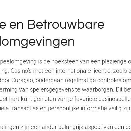
ge en Betrouwbare
lomgevingen
speelomgeving is de hoeksteen van een plezierige o
ing. Casino’s met een internationale licentie, zoals 
door Curaçao, ondergaan regelmatige controles om 
erming van spelersgegevens te waarborgen. Dit bet
st hart kunt genieten van je favoriete casinospell
iële transacties en persoonlijke informatie veilig zijn
talingen zijn een ander belangrijk aspect van een 