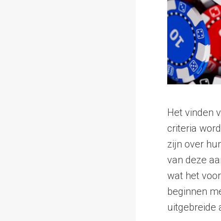
Het vinden v
criteria wor
zijn over hu
van deze aa
wat het voo
beginnen met
uitgebreide 