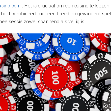
sino.co.nl
. Het is cruciaal om een casino te kiezen
heid combineert met een breed en gevarieerd spe
peelsessie zowel spannend als veilig is.