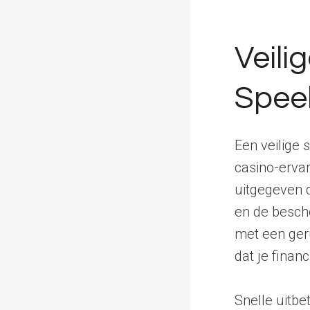
Veili
Spee
Een veilige 
casino-ervar
uitgegeven 
en de besch
met een geru
dat je financ
Snelle uitbe