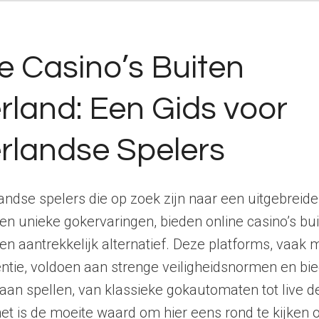
e Casino’s Buiten
land: Een Gids voor
rlandse Spelers
ndse spelers die op zoek zijn naar een uitgebreide
n unieke gokervaringen, bieden online casino’s bu
n aantrekkelijk alternatief. Deze platforms, vaak 
entie, voldoen aan strenge veiligheidsnormen en bi
aan spellen, van klassieke gokautomaten tot live d
het is de moeite waard om hier eens rond te kijken 