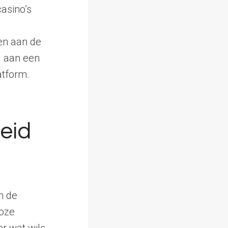
asino’s
oen aan de
j aan een
atform.
eid
n de
loze
er wat wils.