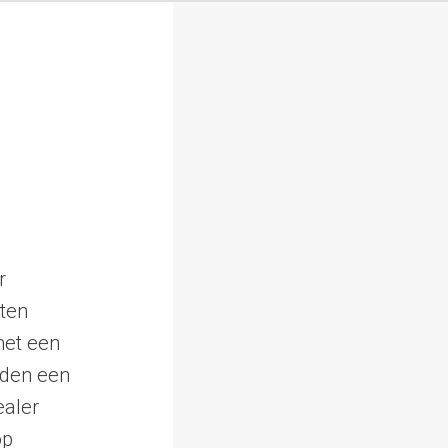
r
iten
met een
eden een
ealer
op