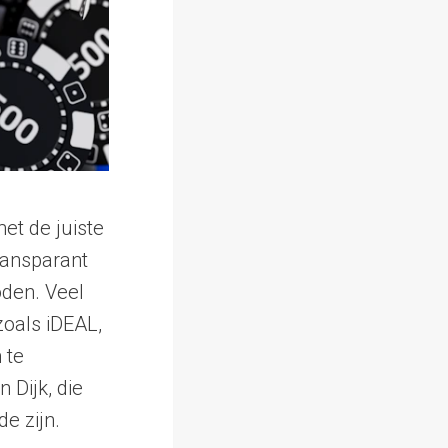
et de juiste
transparant
oden. Veel
oals iDEAL,
 te
 Dijk, die
e zijn.