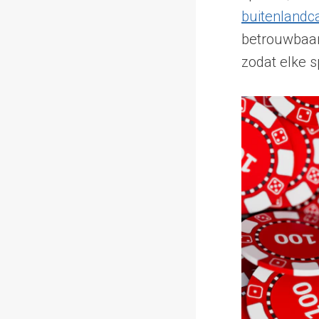
buitenlandca
betrouwbaar
zodat elke s