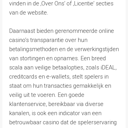
vinden in de ‚Over Ons‘ of ‚Licentie‘ secties
van de website.
Daarnaast bieden gerenommeerde online
casino’s transparantie over hun
betalingsmethoden en de verwerkingstijden
van stortingen en opnames. Een breed
scala aan veilige betaalopties, zoals iDEAL,
creditcards en e-wallets, stelt spelers in
staat om hun transacties gemakkelijk en
veilig uit te voeren. Een goede
klantenservice, bereikbaar via diverse
kanalen, is ook een indicator van een
betrouwbaar casino dat de spelerservaring