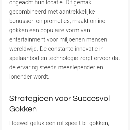
ongeacht hun locatie. Dit gemak,
gecombineerd met aantrekkelijke
bonussen en promoties, maakt online
gokken een populaire vorm van
entertainment voor miljoenen mensen
wereldwijd. De constante innovatie in
spelaanbod en technologie zorgt ervoor dat
de ervaring steeds meeslepender en
lonender wordt.
Strategieën voor Succesvol
Gokken
Hoewel geluk een rol speelt bij gokken,