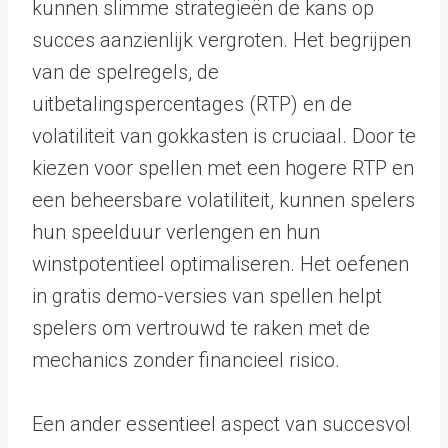
kunnen slimme strategieën de kans op
succes aanzienlijk vergroten. Het begrijpen
van de spelregels, de
uitbetalingspercentages (RTP) en de
volatiliteit van gokkasten is cruciaal. Door te
kiezen voor spellen met een hogere RTP en
een beheersbare volatiliteit, kunnen spelers
hun speelduur verlengen en hun
winstpotentieel optimaliseren. Het oefenen
in gratis demo-versies van spellen helpt
spelers om vertrouwd te raken met de
mechanics zonder financieel risico.
Een ander essentieel aspect van succesvol