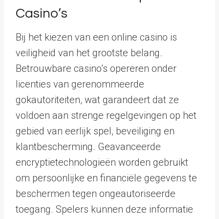
Casino’s
Bij het kiezen van een online casino is
veiligheid van het grootste belang.
Betrouwbare casino’s opereren onder
licenties van gerenommeerde
gokautoriteiten, wat garandeert dat ze
voldoen aan strenge regelgevingen op het
gebied van eerlijk spel, beveiliging en
klantbescherming. Geavanceerde
encryptietechnologieën worden gebruikt
om persoonlijke en financiële gegevens te
beschermen tegen ongeautoriseerde
toegang. Spelers kunnen deze informatie