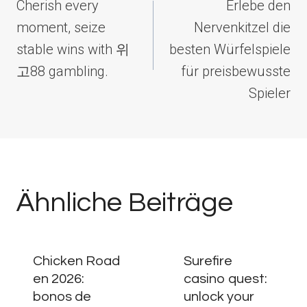
Cherish every
Erlebe den
moment, seize
Nervenkitzel die
stable wins with 위
besten Würfelspiele
고88 gambling.
für preisbewusste
Spieler
Ähnliche Beiträge
Chicken Road
Surefire
en 2026:
casino quest:
bonos de
unlock your