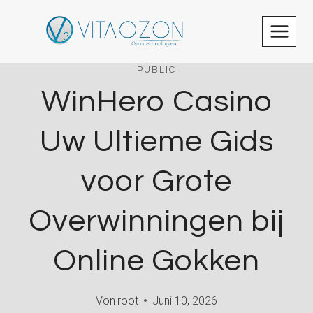
Zum
Inhalt
springen
PUBLIC
WinHero Casino
Uw Ultieme Gids
voor Grote
Overwinningen bij
Online Gokken
Von
root
Juni 10, 2026