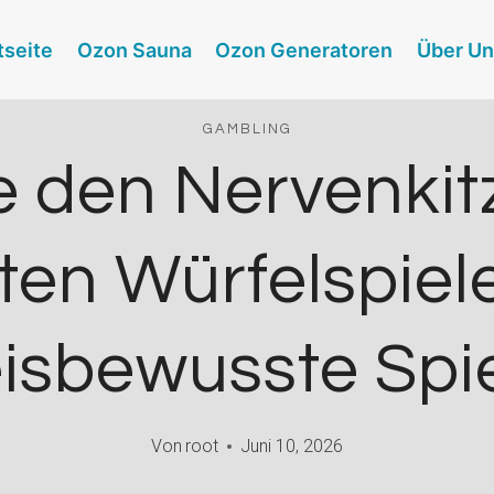
tseite
Ozon Sauna
Ozon Generatoren
Über U
GAMBLING
e den Nervenkitz
ten Würfelspiele
isbewusste Spi
Von
root
Juni 10, 2026