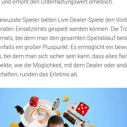
und erhöht den Unterhaltungswert erheblich.
wusste Spieler bieten Live-Dealer-Spiele den Vorte
raten Einsatzlimits gespielt werden können. Die T
rmats, bei dem man den gesamten Spielablauf be
enfalls ein großer Pluspunkt. Es ermöglicht ein be
s, bei dem man sich sicher sein kann, dass alles fair
ekte, wie die Möglichkeit, mit dem Dealer oder an
chatten, runden das Erlebnis ab.