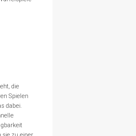
ht, die
en Spielen
s dabei.
hnelle
ügbarkeit
 sie zu einer