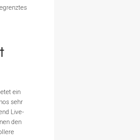
begrenztes
t
etet ein
nos sehr
end Live-
nnen den
ollere