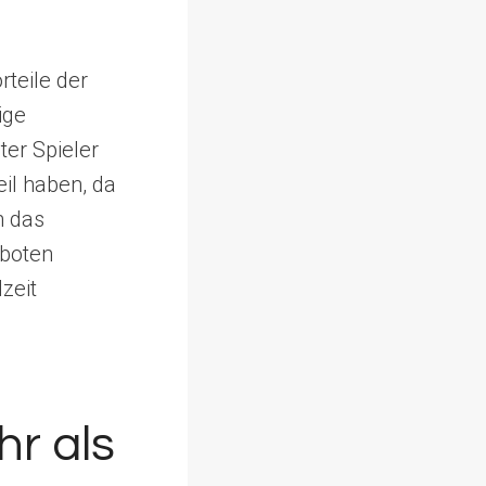
teile der
ige
er Spieler
eil haben, da
n das
eboten
zeit
hr als