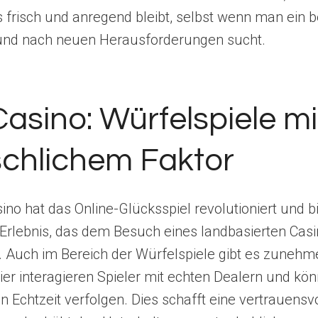
s frisch und anregend bleibt, selbst wenn man ein 
und nach neuen Herausforderungen sucht.
Casino: Würfelspiele mi
chlichem Faktor
ino hat das Online-Glücksspiel revolutioniert und bi
Erlebnis, das dem Besuch eines landbasierten Casi
Auch im Bereich der Würfelspiele gibt es zunehm
er interagieren Spieler mit echten Dealern und kö
n Echtzeit verfolgen. Dies schafft eine vertrauensv