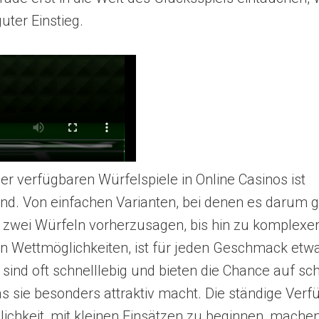
guter Einstieg.
 der verfügbaren Würfelspiele in Online Casinos ist
nd. Von einfachen Varianten, bei denen es darum ge
wei Würfeln vorherzusagen, bis hin zu komplexer
n Wettmöglichkeiten, ist für jeden Geschmack etwa
 sind oft schnelllebig und bieten die Chance auf sc
 sie besonders attraktiv macht. Die ständige Verf
ichkeit, mit kleinen Einsätzen zu beginnen, machen