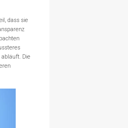
il, dass sie
ransparenz
obachten
wussteres
 abläuft. Die
deren