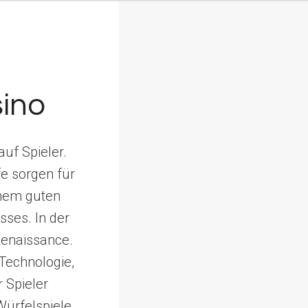
sino
uf Spieler.
e sorgen für
inem guten
sses. In der
Renaissance.
Technologie,
r Spieler
Würfelspiele