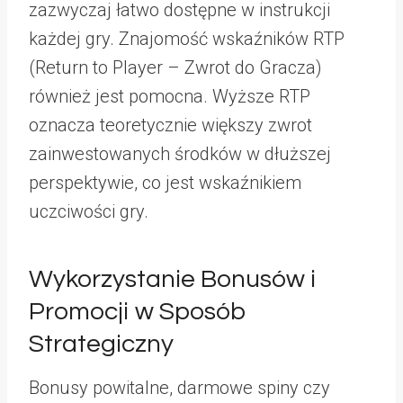
zazwyczaj łatwo dostępne w instrukcji
każdej gry. Znajomość wskaźników RTP
(Return to Player – Zwrot do Gracza)
również jest pomocna. Wyższe RTP
oznacza teoretycznie większy zwrot
zainwestowanych środków w dłuższej
perspektywie, co jest wskaźnikiem
uczciwości gry.
Wykorzystanie Bonusów i
Promocji w Sposób
Strategiczny
Bonusy powitalne, darmowe spiny czy