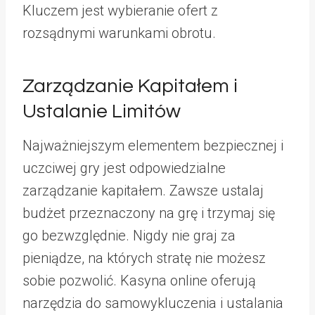
Kluczem jest wybieranie ofert z
rozsądnymi warunkami obrotu.
Zarządzanie Kapitałem i
Ustalanie Limitów
Najważniejszym elementem bezpiecznej i
uczciwej gry jest odpowiedzialne
zarządzanie kapitałem. Zawsze ustalaj
budżet przeznaczony na grę i trzymaj się
go bezwzględnie. Nigdy nie graj za
pieniądze, na których stratę nie możesz
sobie pozwolić. Kasyna online oferują
narzędzia do samowykluczenia i ustalania