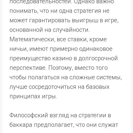
последовательностей. Однако важно
понимать, что ни одна стратегия не
может гарантировать выигрыш в игре,
основанной на случайности.
Математически, все ставки, кроме
ничьи, имеют примерно одинаковое
преимущество казино в долгосрочной
перспективе. Поэтому, вместо того
чтобы полагаться на сложные системы,
лучше сосредоточиться на базовых
принципах игры.
Философский взгляд на стратегии в
баккара предполагает, что они служат