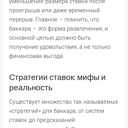
уменьшение размера ставки после
проигрыша или даже временный
перерыв. Главное – помнить, что
баккара – это форма развлечения, и
основной целью должно быть
получение удовольствия, а не только
финансовая выгода.
Стратегии ставок: мифы и
реальность
Существует множество так называемых
«стратегий» для баккара, от систем
ставок до предсказаний