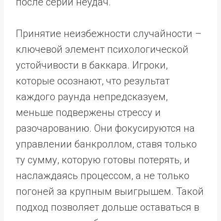
после серии неудач.
Принятие неизбежности случайности –
ключевой элемент психологической
устойчивости в баккара. Игроки,
которые осознают, что результат
каждого раунда непредсказуем,
меньше подвержены стрессу и
разочарованию. Они фокусируются на
управлении банкроллом, ставя только
ту сумму, которую готовы потерять, и
наслаждаясь процессом, а не только
погоней за крупным выигрышем. Такой
подход позволяет дольше оставаться в