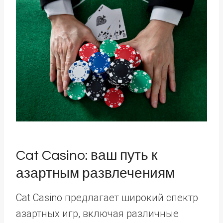
Cat Casino: ваш путь к
азартным развлечениям
Cat Casino предлагает широкий спектр
азартных игр, включая различные