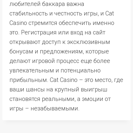
любителей баккара важна
стабильность и честность игры, и Cat
Casino стремится обеспечить именно
это. Регистрация или вход на сайт
открывают доступ к эксклюзивным
бонусам и предложениям, которые
делают игровой процесс еще более
увлекательным и потенциально
прибыльным. Cat Casino – это место, где
ваши шансы на крупный выигрыш
становятся реальными, а эмоции от
игры – незабываемыми.