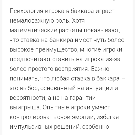
Психология игрока в баккара играет
немаловажную роль. Хотя
математические расчеты показывают,
что ставка на банкира имеет чуть более
высокое преимущество, многие игроки
предпочитают ставить на игрока из-за
более простого восприятия. Важно
понимать, что любая ставка в баккара –
это выбор, основанный на интуиции и
вероятности, а не на гарантии
выигрыша. Опытные игроки умеют
контролировать свои эмоции, избегая
импульсивных решений, особенно