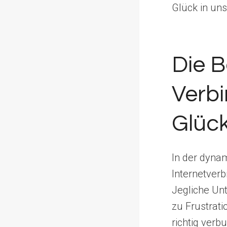
Glück in un
Die B
Verbi
Glück
In der dynam
Internetver
Jegliche Unt
zu Frustrati
richtig verb