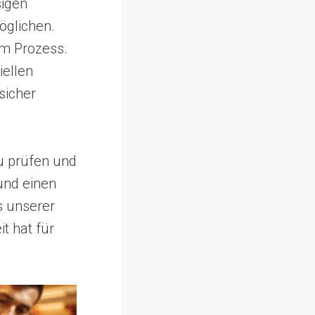
sigen
öglichen.
sem Prozess.
iellen
sicher
u prüfen und
 und einen
s unserer
t hat für