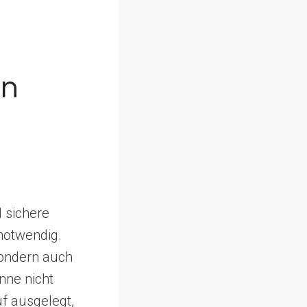
en
d sichere
notwendig.
sondern auch
nne nicht
uf ausgelegt,