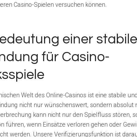
seren Casino-Spielen versuchen können.
edeutung einer stabil
ndung für Casino-
sspiele
ischen Welt des Online-Casinos ist eine stabile un
bindung nicht nur wünschenswert, sondern absolut 
erbrechung kann nicht nur den Spielfluss stören, 
on führen, wenn Einsätze verloren gehen oder Gewi
ucht werden. Unsere Verifizierungsfunktion ist dara