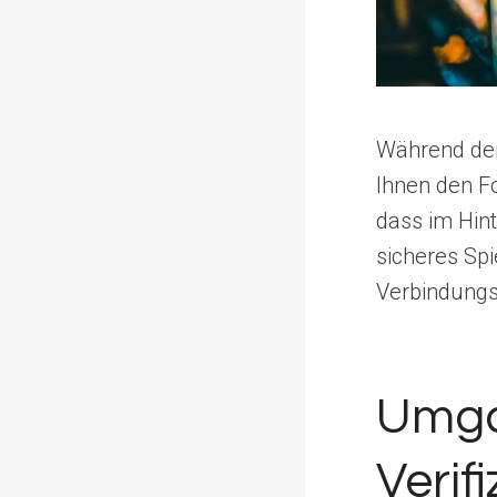
Während der 
Ihnen den Fo
dass im Hin
sicheres Spi
Verbindungss
Umga
Verif