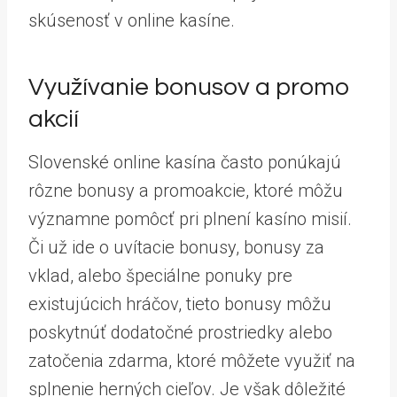
skúsenosť v online kasíne.
Využívanie bonusov a promo
akcií
Slovenské online kasína často ponúkajú
rôzne bonusy a promoakcie, ktoré môžu
významne pomôcť pri plnení kasíno misií.
Či už ide o uvítacie bonusy, bonusy za
vklad, alebo špeciálne ponuky pre
existujúcich hráčov, tieto bonusy môžu
poskytnúť dodatočné prostriedky alebo
zatočenia zdarma, ktoré môžete využiť na
splnenie herných cieľov. Je však dôležité