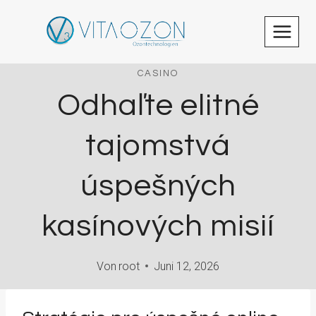
Zum
Inhalt
springen
CASINO
Odhaľte elitné
tajomstvá
úspešných
kasínových misií
Von
root
Juni 12, 2026