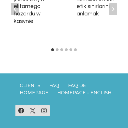
elitarnego
etik sınırlarını
hazardu w
anlamak
kasynie
CLIENTS
FAQ
FAQ DE
HOMEPAGE
HOMEPAGE – ENGLISH