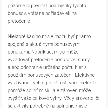
pozorne si prečítať podmienky týchto
bonusov, vrátane požiadaviek na
pretočenie.
Niektoré kasíno misie môžu byť priamo
spojené s aktuálnymi bonusovými
ponukami. Napríklad, misia môže
vyžadovať pretočenie bonusovej sumy
alebo odohranie určitého počtu hier s
použitím bonusových zatočení. Efektívne
využívanie týchto príležitostí vám nielenže
pomôže splniť misiu, ale zároveň môže
zvýšiť vaše celkové výhry. Vždy si overte, či
sa aktivity potrebné na splnenie misie