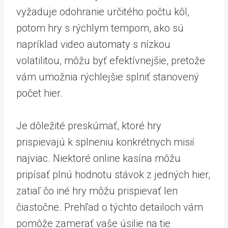
vyžaduje odohranie určitého počtu kôl,
potom hry s rýchlym tempom, ako sú
napríklad video automaty s nízkou
volatilitou, môžu byť efektívnejšie, pretože
vám umožnia rýchlejšie splniť stanovený
počet hier.
Je dôležité preskúmať, ktoré hry
prispievajú k splneniu konkrétnych misií
najviac. Niektoré online kasína môžu
pripísať plnú hodnotu stávok z jedných hier,
zatiaľ čo iné hry môžu prispievať len
čiastočne. Prehľad o týchto detailoch vám
pomôže zamerať vaše úsilie na tie