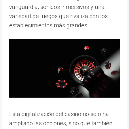
vanguardia, sonidos inmersivos y una
variedad de juegos que rivaliza con los
establecimientos más grandes.
Esta digitalización del casino no solo ha
ampliado las opciones, sino que también