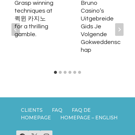
Grasp winning
Bruno
techniques at
Casino’s
퀵윈 카지노
Uitgebreide
for a thrilling
Gids Je
gamble.
Volgende
Gokweddensc
hap
CLIENTS
FAQ
FAQ DE
HOMEPAGE
HOMEPAGE – ENGLISH