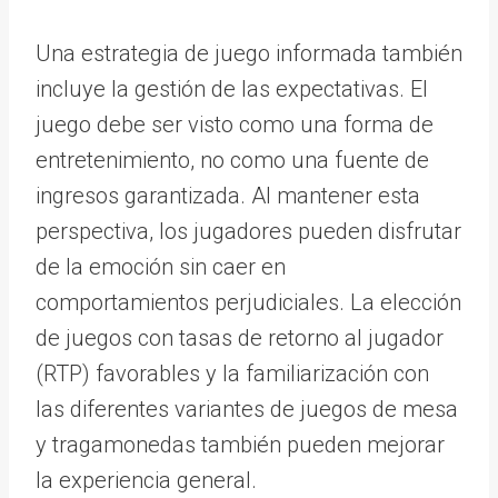
Una estrategia de juego informada también
incluye la gestión de las expectativas. El
juego debe ser visto como una forma de
entretenimiento, no como una fuente de
ingresos garantizada. Al mantener esta
perspectiva, los jugadores pueden disfrutar
de la emoción sin caer en
comportamientos perjudiciales. La elección
de juegos con tasas de retorno al jugador
(RTP) favorables y la familiarización con
las diferentes variantes de juegos de mesa
y tragamonedas también pueden mejorar
la experiencia general.