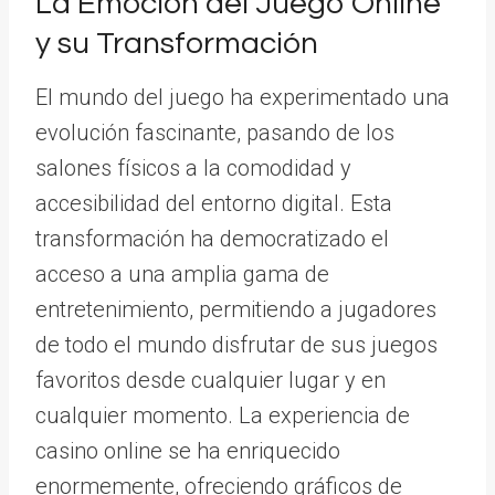
La Emoción del Juego Online
y su Transformación
El mundo del juego ha experimentado una
evolución fascinante, pasando de los
salones físicos a la comodidad y
accesibilidad del entorno digital. Esta
transformación ha democratizado el
acceso a una amplia gama de
entretenimiento, permitiendo a jugadores
de todo el mundo disfrutar de sus juegos
favoritos desde cualquier lugar y en
cualquier momento. La experiencia de
casino online se ha enriquecido
enormemente, ofreciendo gráficos de