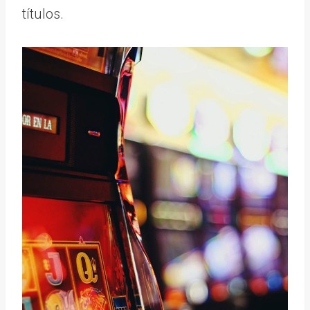
títulos.