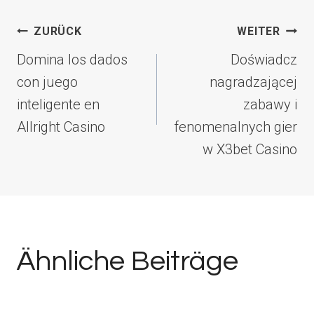
Beitragsnavigation
ZURÜCK
WEITER
Domina los dados
Doświadcz
con juego
nagradzającej
inteligente en
zabawy i
Allright Casino
fenomenalnych gier
w X3bet Casino
Ähnliche Beiträge