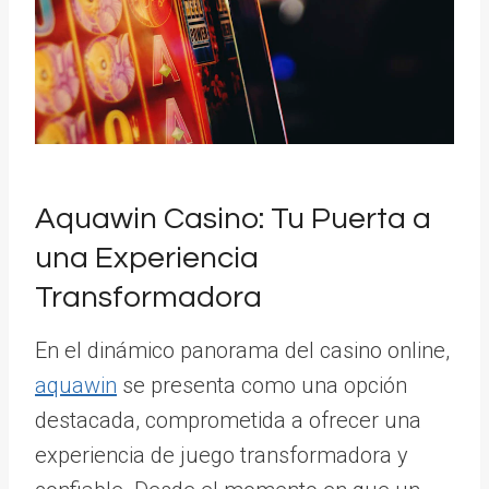
Aquawin Casino: Tu Puerta a
una Experiencia
Transformadora
En el dinámico panorama del casino online,
aquawin
se presenta como una opción
destacada, comprometida a ofrecer una
experiencia de juego transformadora y