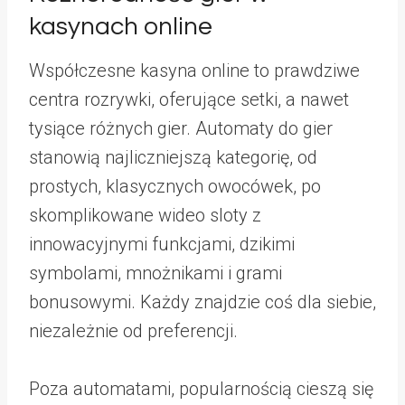
kasynach online
Współczesne kasyna online to prawdziwe
centra rozrywki, oferujące setki, a nawet
tysiące różnych gier. Automaty do gier
stanowią najliczniejszą kategorię, od
prostych, klasycznych owocówek, po
skomplikowane wideo sloty z
innowacyjnymi funkcjami, dzikimi
symbolami, mnożnikami i grami
bonusowymi. Każdy znajdzie coś dla siebie,
niezależnie od preferencji.
Poza automatami, popularnością cieszą się