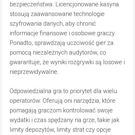
bezpieczeństwa. Licencjonowane kasyna
stosują zaawansowane technologie
szyfrowania danych, aby chronić
informacje finansowe i osobowe graczy.
Ponadto, sprawdzają uczciwość gier za
pomocą niezależnych audytorów, co
gwarantuje, że wyniki rozgrywki są losowe i
nieprzewidywalne.
Odpowiedzialna gra to priorytet dla wielu
operatorów. Oferują oni narzędzia, które
pomagają graczom kontrolować swoje
wydatki i czas spędzany na grze, takie jak
limity depozytów, limity strat czy opcje