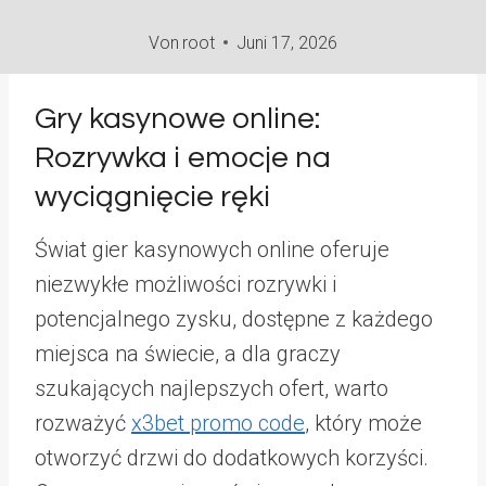
Von
root
Juni 17, 2026
Gry kasynowe online:
Rozrywka i emocje na
wyciągnięcie ręki
Świat gier kasynowych online oferuje
niezwykłe możliwości rozrywki i
potencjalnego zysku, dostępne z każdego
miejsca na świecie, a dla graczy
szukających najlepszych ofert, warto
rozważyć
x3bet promo code
, który może
otworzyć drzwi do dodatkowych korzyści.