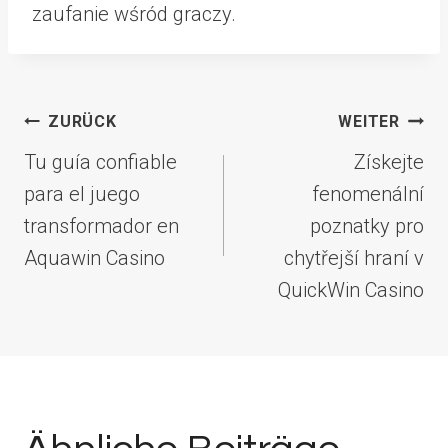
zaufanie wśród graczy.
Beitragsnavigation
ZURÜCK
WEITER
Tu guía confiable
Získejte
para el juego
fenomenální
transformador en
poznatky pro
Aquawin Casino
chytřejší hraní v
QuickWin Casino