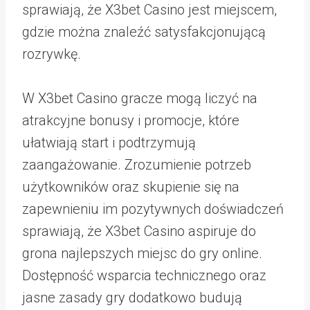
sprawiają, że X3bet Casino jest miejscem,
gdzie można znaleźć satysfakcjonującą
rozrywkę.
W X3bet Casino gracze mogą liczyć na
atrakcyjne bonusy i promocje, które
ułatwiają start i podtrzymują
zaangażowanie. Zrozumienie potrzeb
użytkowników oraz skupienie się na
zapewnieniu im pozytywnych doświadczeń
sprawiają, że X3bet Casino aspiruje do
grona najlepszych miejsc do gry online.
Dostępność wsparcia technicznego oraz
jasne zasady gry dodatkowo budują