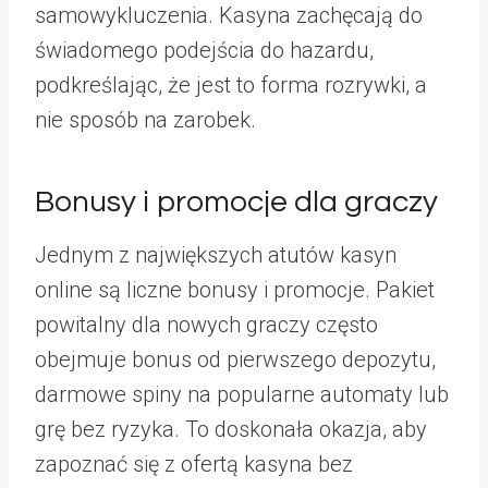
samowykluczenia. Kasyna zachęcają do
świadomego podejścia do hazardu,
podkreślając, że jest to forma rozrywki, a
nie sposób na zarobek.
Bonusy i promocje dla graczy
Jednym z największych atutów kasyn
online są liczne bonusy i promocje. Pakiet
powitalny dla nowych graczy często
obejmuje bonus od pierwszego depozytu,
darmowe spiny na popularne automaty lub
grę bez ryzyka. To doskonała okazja, aby
zapoznać się z ofertą kasyna bez