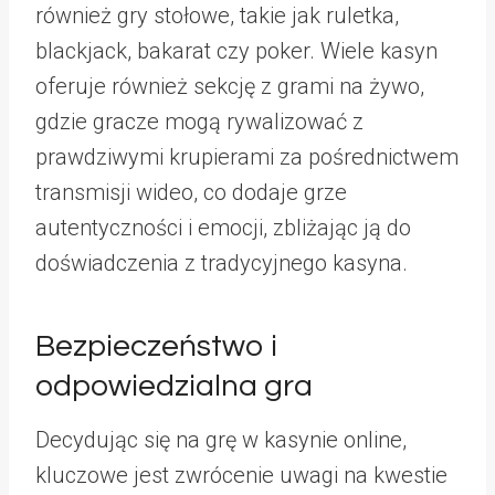
również gry stołowe, takie jak ruletka,
blackjack, bakarat czy poker. Wiele kasyn
oferuje również sekcję z grami na żywo,
gdzie gracze mogą rywalizować z
prawdziwymi krupierami za pośrednictwem
transmisji wideo, co dodaje grze
autentyczności i emocji, zbliżając ją do
doświadczenia z tradycyjnego kasyna.
Bezpieczeństwo i
odpowiedzialna gra
Decydując się na grę w kasynie online,
kluczowe jest zwrócenie uwagi na kwestie