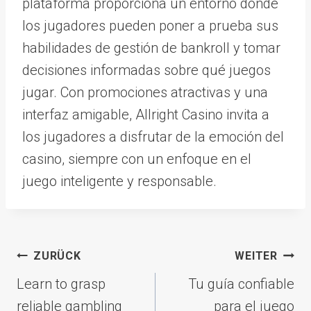
plataforma proporciona un entorno donde
los jugadores pueden poner a prueba sus
habilidades de gestión de bankroll y tomar
decisiones informadas sobre qué juegos
jugar. Con promociones atractivas y una
interfaz amigable, Allright Casino invita a
los jugadores a disfrutar de la emoción del
casino, siempre con un enfoque en el
juego inteligente y responsable.
Beitragsnavigation
ZURÜCK
WEITER
Learn to grasp
Tu guía confiable
reliable gambling
para el juego