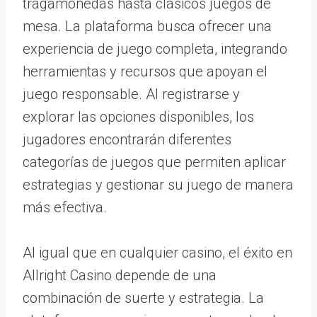
tragamonedas hasta clásicos juegos de
mesa. La plataforma busca ofrecer una
experiencia de juego completa, integrando
herramientas y recursos que apoyan el
juego responsable. Al registrarse y
explorar las opciones disponibles, los
jugadores encontrarán diferentes
categorías de juegos que permiten aplicar
estrategias y gestionar su juego de manera
más efectiva.
Al igual que en cualquier casino, el éxito en
Allright Casino depende de una
combinación de suerte y estrategia. La