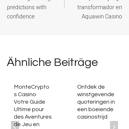
predictions with
transformador en
confidence
Aquawin Casino
Ähnliche Beiträge
MonteCrypto
Ontdek de
s Casino
winstgevende
Votre Guide
quoteringen in
Ultime pour
een boeiende
des Aventures
casinostrijd
de Jeu en