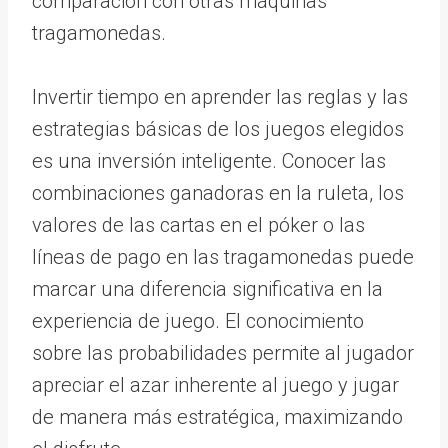
comparación con otras máquinas
tragamonedas.
Invertir tiempo en aprender las reglas y las
estrategias básicas de los juegos elegidos
es una inversión inteligente. Conocer las
combinaciones ganadoras en la ruleta, los
valores de las cartas en el póker o las
líneas de pago en las tragamonedas puede
marcar una diferencia significativa en la
experiencia de juego. El conocimiento
sobre las probabilidades permite al jugador
apreciar el azar inherente al juego y jugar
de manera más estratégica, maximizando