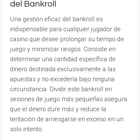
del Bankroll
Una gestión eficaz del bankroll es
indispensable para cualquier jugador de
casino que desee prolongar su tiempo de
juego y minimizar riesgos. Consiste en
determinar una cantidad específica de
dinero destinada exclusivamente a las
apuestas y no excederla bajo ninguna
circunstancia. Dividir este bankroll en
sesiones de juego más pequeñas asegura
que el dinero dure más y reduce la
tentación de arriesgarse en exceso en un
solo intento.