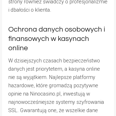
strony również świadczy o profesjonalizmie
i dbałości o klienta.
Ochrona danych osobowych i
finansowych w kasynach
online
W dzisiejszych czasach bezpieczeństwo
danych jest priorytetem, a kasyna online
nie są wyjątkiem. Najlepsze platformy
hazardowe, które gromadzą pozytywne
opinie na Ninocasino.pl, inwestują w
najnowocześniejsze systemy szyfrowania
SSL. Gwarantują one, że wszelkie dane