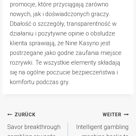
promocje, które przyciągają zarówno
nowych, jak i doświadczonych graczy.
Dbałość o szczegóły, transparentność w
działaniu i pozytywne opinie o obsłudze
klienta sprawiają, że Nine Kasyno jest
postrzegane jako godne zaufania miejsce
rozrywki. Te wszystkie elementy składają
się na ogólne poczucie bezpieczeństwa i
komfortu podczas gry.
Beitragsnavigation
ZURÜCK
WEITER
Savor breakthrough
Intelligent gambling