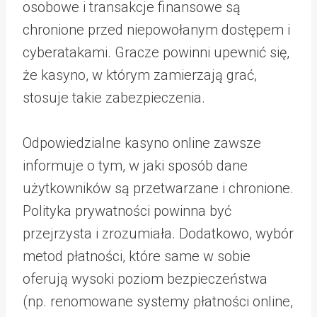
osobowe i transakcje finansowe są
chronione przed niepowołanym dostępem i
cyberatakami. Gracze powinni upewnić się,
że kasyno, w którym zamierzają grać,
stosuje takie zabezpieczenia.
Odpowiedzialne kasyno online zawsze
informuje o tym, w jaki sposób dane
użytkowników są przetwarzane i chronione.
Polityka prywatności powinna być
przejrzysta i zrozumiała. Dodatkowo, wybór
metod płatności, które same w sobie
oferują wysoki poziom bezpieczeństwa
(np. renomowane systemy płatności online,