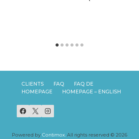
CLIENTS
FAQ
FAQ DE
HOMEPAGE
HOMEPAGE – ENGLISH
Powered by
Contimox.
All rights reserved © 2026