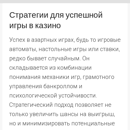
Стратегии для успешной
игры в казино
Успех в азартных играх, будь то игровые
автоматы, настольные игры или ставки,
редко бывает случайным. Он
складывается из комбинации
понимания механики игр, грамотного
управления банкроллом и
психологической устойчивости.
Стратегический подход позволяет не
только увеличить шансы на выигрыш,
но и минимизировать потенциальные