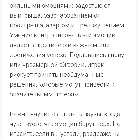
сильными эмоциями: радостью от
выигрыша, разочарованием от
проигрыша, азартом и предвкушением.
Умение контролировать эти эмоции
является критически важным для
достижения успеха. Поддавшись гневу
или чрезмерной эйфории, игрок
рискует принять необдуманные
решения, которые могут привести к
значительным потерям.
Важно научиться делать паузы, когда
чувствуете, что эмоции берут верх. Не
играйте, если вы устали, раздражены