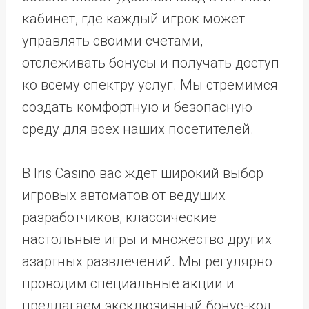
кабинет, где каждый игрок может
управлять своими счетами,
отслеживать бонусы и получать доступ
ко всему спектру услуг. Мы стремимся
создать комфортную и безопасную
среду для всех наших посетителей.
В Iris Casino вас ждет широкий выбор
игровых автоматов от ведущих
разработчиков, классические
настольные игры и множество других
азартных развлечений. Мы регулярно
проводим специальные акции и
предлагаем эксклюзивный бонус-код