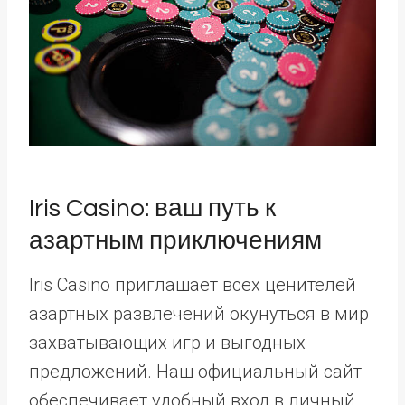
Iris Casino: ваш путь к
азартным приключениям
Iris Casino приглашает всех ценителей
азартных развлечений окунуться в мир
захватывающих игр и выгодных
предложений. Наш официальный сайт
обеспечивает удобный вход в личный