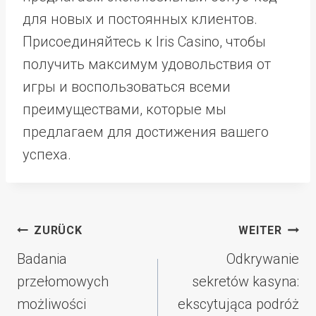
для новых и постоянных клиентов.
Присоединяйтесь к Iris Casino, чтобы
получить максимум удовольствия от
игры и воспользоваться всеми
преимуществами, которые мы
предлагаем для достижения вашего
успеха.
Beitragsnavigation
ZURÜCK
WEITER
Badania
Odkrywanie
przełomowych
sekretów kasyna:
możliwości
ekscytująca podróż