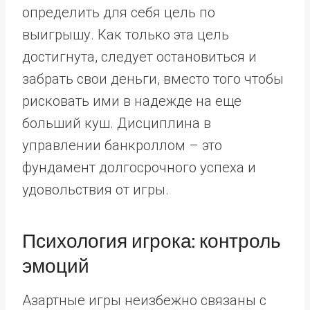
определить для себя цель по
выигрышу. Как только эта цель
достигнута, следует остановиться и
забрать свои деньги, вместо того чтобы
рисковать ими в надежде на еще
больший куш. Дисциплина в
управлении банкроллом – это
фундамент долгосрочного успеха и
удовольствия от игры.
Психология игрока: контроль
эмоций
Азартные игры неизбежно связаны с