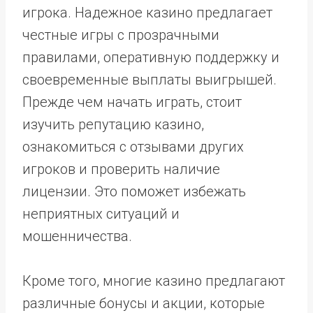
игрока. Надежное казино предлагает
честные игры с прозрачными
правилами, оперативную поддержку и
своевременные выплаты выигрышей.
Прежде чем начать играть, стоит
изучить репутацию казино,
ознакомиться с отзывами других
игроков и проверить наличие
лицензии. Это поможет избежать
неприятных ситуаций и
мошенничества.
Кроме того, многие казино предлагают
различные бонусы и акции, которые