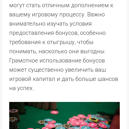
могут стать отличным дополнением к
вашему игровому процессу. Важно
внимательно изучать условия
предоставления бонусов, особенно
требования к отыгрышу, чтобы
понимать, насколько они выгодны.
Грамотное использование бонусов
может существенно увеличить ваш
игровой капитал и дать больше шансов
на успех.