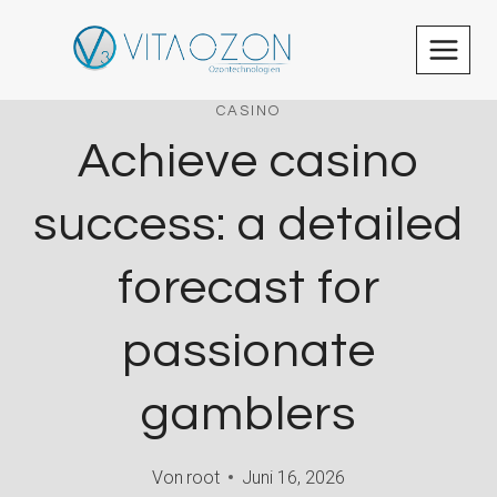
Zum
Inhalt
springen
CASINO
Achieve casino
success: a detailed
forecast for
passionate
gamblers
Von
root
Juni 16, 2026