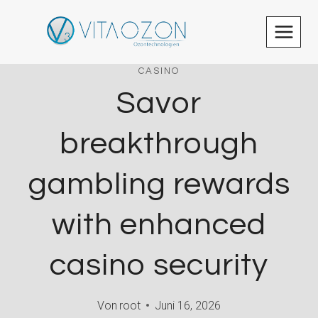
Zum
Inhalt
springen
CASINO
Savor
breakthrough
gambling rewards
with enhanced
casino security
Von
root
Juni 16, 2026