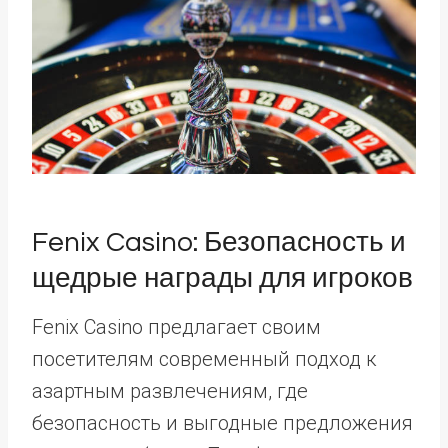
Fenix Casino: Безопасность и
щедрые награды для игроков
Fenix Casino предлагает своим
посетителям современный подход к
азартным развлечениям, где
безопасность и выгодные предложения