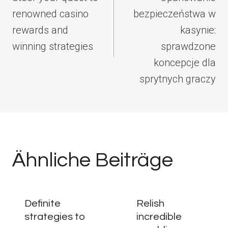
renowned casino
bezpieczeństwa w
rewards and
kasynie:
winning strategies
sprawdzone
koncepcje dla
sprytnych graczy
Ähnliche Beiträge
Definite
Relish
strategies to
incredible