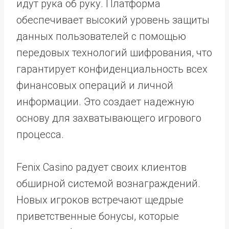
идут рука об руку. Платформа
обеспечивает высокий уровень защиты
данных пользователей с помощью
передовых технологий шифрования, что
гарантирует конфиденциальность всех
финансовых операций и личной
информации. Это создает надежную
основу для захватывающего игрового
процесса.
Fenix Casino радует своих клиентов
обширной системой вознаграждений.
Новых игроков встречают щедрые
приветственные бонусы, которые