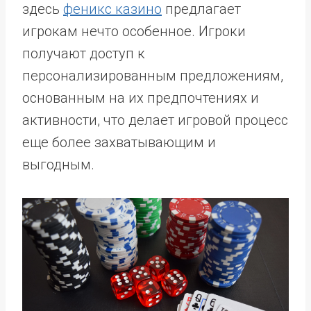
здесь
феникс казино
предлагает
игрокам нечто особенное. Игроки
получают доступ к
персонализированным предложениям,
основанным на их предпочтениях и
активности, что делает игровой процесс
еще более захватывающим и
выгодным.