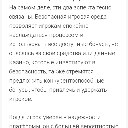
На самом деле, эти два аспекта тесно
связаны. Безопасная игровая среда
позволяет игрокам спокойно
наслаждаться процессом и
использовать все доступные бонусы, не
опасаясь за свои средства или данные.
Казино, которые инвестируют в
безопасность, также стремятся
предложить конкурентоспособные
бонусы, чтобы привлечь и удержать
игроков.
Когда игрок уверен в надежности
платформы, он с большей вероятностью