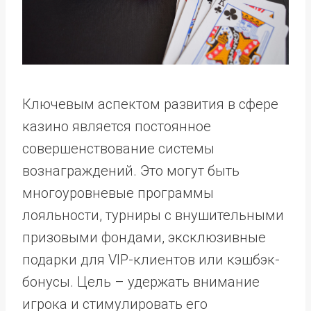
Ключевым аспектом развития в сфере
казино является постоянное
совершенствование системы
вознаграждений. Это могут быть
многоуровневые программы
лояльности, турниры с внушительными
призовыми фондами, эксклюзивные
подарки для VIP-клиентов или кэшбэк-
бонусы. Цель – удержать внимание
игрока и стимулировать его