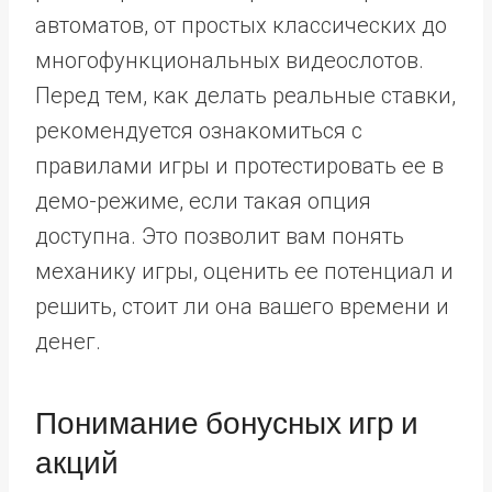
автоматов, от простых классических до
многофункциональных видеослотов.
Перед тем, как делать реальные ставки,
рекомендуется ознакомиться с
правилами игры и протестировать ее в
демо-режиме, если такая опция
доступна. Это позволит вам понять
механику игры, оценить ее потенциал и
решить, стоит ли она вашего времени и
денег.
Понимание бонусных игр и
акций