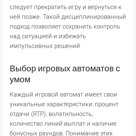
следует прекратить игру и вернуться к
ней позже. Такой дисциплинированный
подход позволяет сохранить контроль
над ситуацией и избежать
импульсивных решений.
Выбор игровых автоматов с
умом
Каждый игровой автомат имеет свои
уникальные характеристики: процент
отдачи (RTP), волатильность,
количество линий выплат и наличие
бонусных раундов. Понимание этих