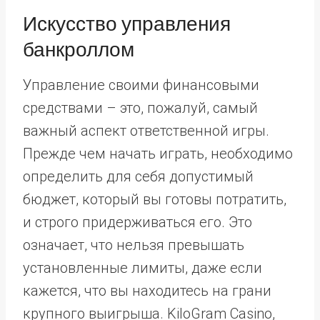
Искусство управления
банкроллом
Управление своими финансовыми
средствами – это, пожалуй, самый
важный аспект ответственной игры.
Прежде чем начать играть, необходимо
определить для себя допустимый
бюджет, который вы готовы потратить,
и строго придерживаться его. Это
означает, что нельзя превышать
установленные лимиты, даже если
кажется, что вы находитесь на грани
крупного выигрыша. KiloGram Casino,