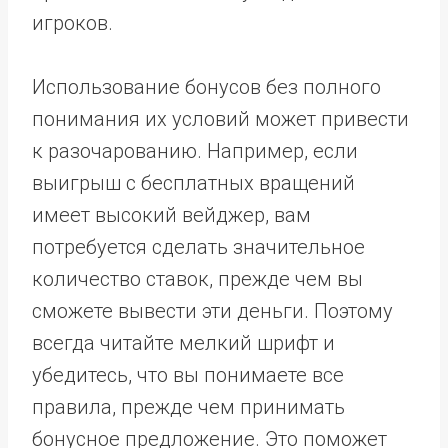
игроков.
Использование бонусов без полного
понимания их условий может привести
к разочарованию. Например, если
выигрыш с бесплатных вращений
имеет высокий вейджер, вам
потребуется сделать значительное
количество ставок, прежде чем вы
сможете вывести эти деньги. Поэтому
всегда читайте мелкий шрифт и
убедитесь, что вы понимаете все
правила, прежде чем принимать
бонусное предложение. Это поможет