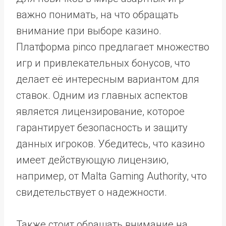
важно понимать, на что обращать
внимание при выборе казино.
Платформа pinco предлагает множество
игр и привлекательных бонусов, что
делает её интересным вариантом для
ставок. Одним из главных аспектов
является лицензирование, которое
гарантирует безопасность и защиту
данных игроков. Убедитесь, что казино
имеет действующую лицензию,
например, от Malta Gaming Authority, что
свидетельствует о надежности.
Также стоит обращать внимание на