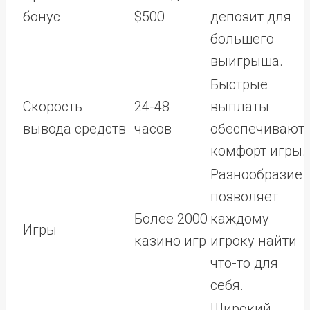
бонус
$500
депозит для
большего
выигрыша.
Быстрые
Скорость
24-48
выплаты
вывода средств
часов
обеспечивают
комфорт игры.
Разнообразие
позволяет
Более 2000
каждому
Игры
казино игр
игроку найти
что-то для
себя.
Широкий