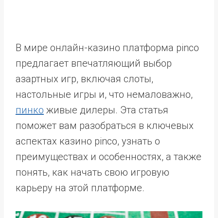
В мире онлайн-казино платформа pinco
предлагает впечатляющий выбор
азартных игр, включая слоты,
настольные игры и, что немаловажно,
пинко
живые дилеры. Эта статья
поможет вам разобраться в ключевых
аспектах казино pinco, узнать о
преимуществах и особенностях, а также
понять, как начать свою игровую
карьеру на этой платформе.