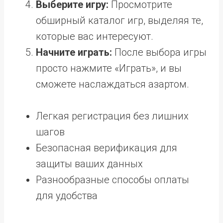
Выберите игру:
Просмотрите
обширный каталог игр, выделяя те,
которые вас интересуют.
Начните играть:
После выбора игры
просто нажмите «Играть», и вы
сможете наслаждаться азартом.
Легкая регистрация без лишних
шагов
Безопасная верификация для
защиты ваших данных
Разнообразные способы оплаты
для удобства