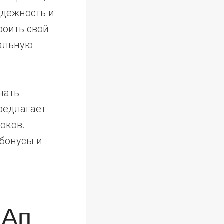
адежность и
роить свой
мальную
чать
редлагает
оков.
 бонусы и
 Ап