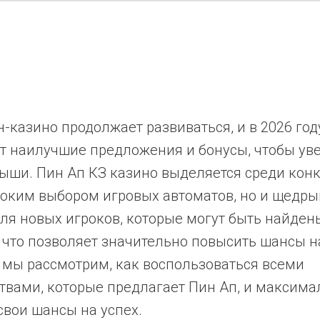
-казино продолжает развиваться, и в 2026 год
т наилучшие предложения и бонусы, чтобы ув
ыши. Пин Ап КЗ казино выделяется среди конк
оким выбором игровых автоматов, но и щедр
ля новых игроков, которые могут быть найден
 что позволяет значительно повысить шансы на
е мы рассмотрим, как воспользоваться всеми
вами, которые предлагает Пин Ап, и максима
свои шансы на успех.