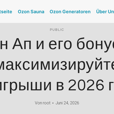
tseite
Ozon Sauna
Ozon Generatoren
Über U
PUBLIC
н Ап и его бону
максимизируйт
грыши в 2026 
Von
root
Juni 24, 2026