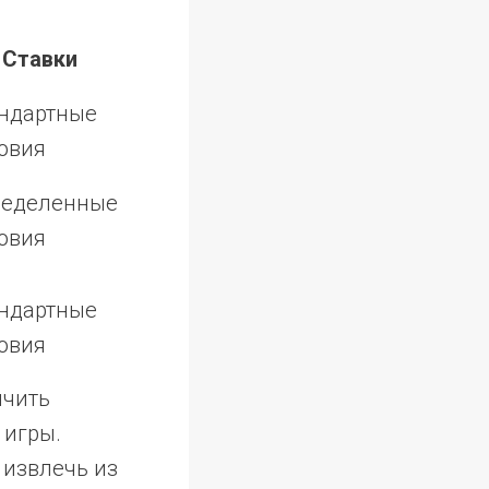
Ставки
ндартные
овия
ределенные
овия
ндартные
овия
ичить
 игры.
 извлечь из