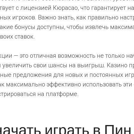
твует с лицензией Кюрасао, что гарантирует н
ных игроков. Важно знать, как правильно наст
какие бонусы доступны, чтобы извлечь макси
воих ставок.
кции — это отличная возможность не только на
 и увеличить свои шансы на выигрыш. Казино п
ные предложения для новых и постоянных игр
ак максимально эффективно использовать эти
стрироваться на платформе.
начать играть в Пин