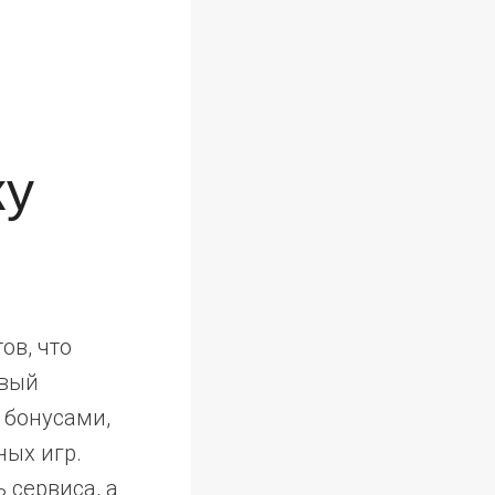
ку
ов, что
овый
 бонусами,
ных игр.
 сервиса, а