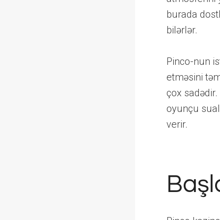
burada dostl
bilərlər.
Pinco-nun is
etməsini təm
çox sadədir.
oyunçu sualla
verir.
Başl