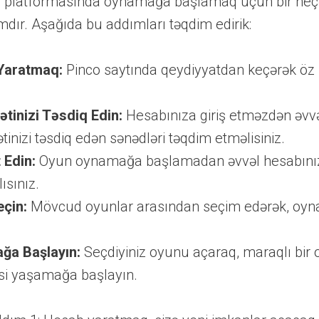
o platformasında oynamağa başlamaq üçün bir ne
mdır. Aşağıda bu addımları təqdim edirik:
Yaratmaq:
Pinco saytında qeydiyyatdan keçərək öz 
.
ətinizi Təsdiq Edin:
Hesabınıza giriş etməzdən əvvə
tinizi təsdiq edən sənədləri təqdim etməlisiniz.
 Edin:
Oyun oynamağa başlamadan əvvəl hesabını
ısınız.
çin:
Mövcud oyunlar arasından seçim edərək, oyn
ğa Başlayın:
Seçdiyiniz oyunu açaraq, maraqlı bir
si yaşamağa başlayın.