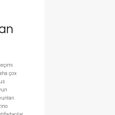
dan
seçimi
daha çox
sus
oyun
yunları
zino
ifadəçilər,