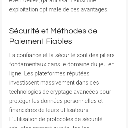
éventuelles, garantissant ainsi une
exploitation optimale de ces avantages.
Sécurité et Méthodes de
Paiement Fiables
La confiance et la sécurité sont des piliers
fondamentaux dans le domaine du jeu en
ligne. Les plateformes réputées
investissent massivement dans des
technologies de cryptage avancées pour
protéger les données personnelles et
financières de leurs utilisateurs.
L’utilisation de protocoles de sécurité