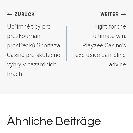
Beitragsnavigation
ZURÜCK
WEITER
Upřímné tipy pro
Fight for the
prozkoumání
ultimate win:
prostředků Sportaza
Playzee Casino’s
Casino pro skutečné
exclusive gambling
výhry v hazardních
advice
hrách
Ähnliche Beiträge