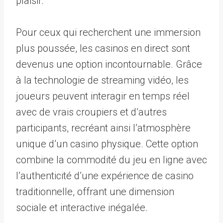
plaisir.
Pour ceux qui recherchent une immersion
plus poussée, les casinos en direct sont
devenus une option incontournable. Grâce
à la technologie de streaming vidéo, les
joueurs peuvent interagir en temps réel
avec de vrais croupiers et d’autres
participants, recréant ainsi l’atmosphère
unique d’un casino physique. Cette option
combine la commodité du jeu en ligne avec
l’authenticité d’une expérience de casino
traditionnelle, offrant une dimension
sociale et interactive inégalée.