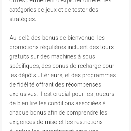
offres permettent d’explorer différentes
catégories de jeux et de tester des
stratégies.
Au-delà des bonus de bienvenue, les
promotions régulières incluent des tours
gratuits sur des machines à sous
spécifiques, des bonus de recharge pour
les dépôts ultérieurs, et des programmes
de fidélité offrant des récompenses
exclusives. Il est crucial pour les joueurs
de bien lire les conditions associées à
chaque bonus afin de comprendre les
exigences de mise et les restrictions