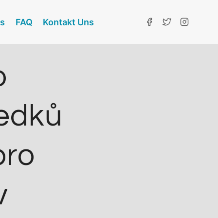
ns
FAQ
Kontakt Uns
o
ředků
pro
v