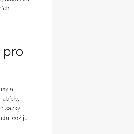
ních
 pro
usy a
 nabídky
bo sázky
adu, což je