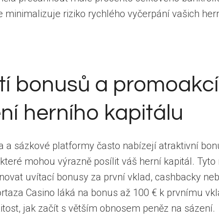
 minimalizuje riziko rychlého vyčerpání vašich her
tí bonusů a promoakcí
ní herního kapitálu
a a sázkové platformy často nabízejí atraktivní bon
teré mohou výrazně posílit váš herní kapitál. Tyto
ovat uvítací bonusy za první vklad, cashbacky ne
rtaza Casino láká na bonus až 100 € k prvnímu vkl
žitost, jak začít s větším obnosem peněz na sázení.