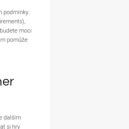
ch podmínky.
irements),
i budete moci
vám pomůže
.
her
je dalším
t si hry