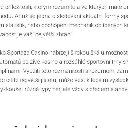
 příležitosti, kterým rozumíte a ve kterých máte u
hodu. Ať už se jedná o sledování aktuální formy sp
zu statistik, nebo pochopení mechanik oblíbených 
vanost je vaší největší zbraní.
ko Sportaza Casino nabízejí širokou škálu možností
utomatů po živé kasino a rozsáhlé sportovní trhy s 
ciplínami. Využití této rozmanitosti s rozumem, za
kde cítíte největší jistotu, může vést k lepším výsle
vyzkoušet různé typy her, ale vždy s předem stano