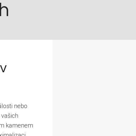
h
 v
álosti nebo
 vašich
dním kamenem
ximalizaci