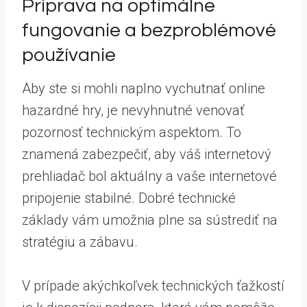
Príprava na optimálne
fungovanie a bezproblémové
používanie
Aby ste si mohli naplno vychutnať online
hazardné hry, je nevyhnutné venovať
pozornosť technickým aspektom. To
znamená zabezpečiť, aby váš internetový
prehliadač bol aktuálny a vaše internetové
pripojenie stabilné. Dobré technické
základy vám umožnia plne sa sústrediť na
stratégiu a zábavu.
V prípade akýchkoľvek technických ťažkostí