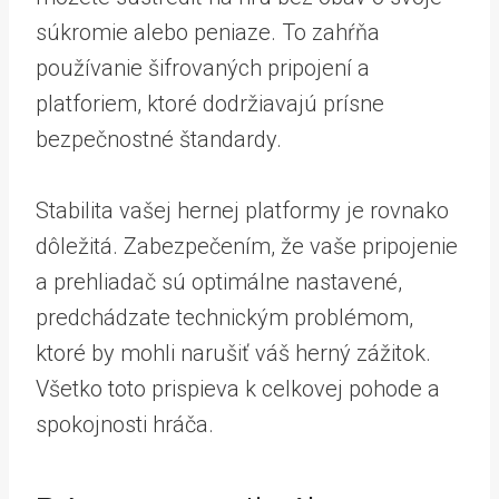
súkromie alebo peniaze. To zahŕňa
používanie šifrovaných pripojení a
platforiem, ktoré dodržiavajú prísne
bezpečnostné štandardy.
Stabilita vašej hernej platformy je rovnako
dôležitá. Zabezpečením, že vaše pripojenie
a prehliadač sú optimálne nastavené,
predchádzate technickým problémom,
ktoré by mohli narušiť váš herný zážitok.
Všetko toto prispieva k celkovej pohode a
spokojnosti hráča.