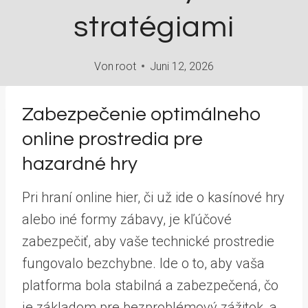
stratégiami
Von
root
Juni 12, 2026
Zabezpečenie optimálneho
online prostredia pre
hazardné hry
Pri hraní online hier, či už ide o kasínové hry
alebo iné formy zábavy, je kľúčové
zabezpečiť, aby vaše technické prostredie
fungovalo bezchybne. Ide o to, aby vaša
platforma bola stabilná a zabezpečená, čo
je základom pre bezproblémový zážitok, a