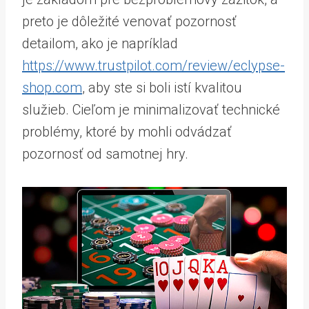
preto je dôležité venovať pozornosť
detailom, ako je napríklad
https://www.trustpilot.com/review/eclypse-
shop.com
, aby ste si boli istí kvalitou
služieb. Cieľom je minimalizovať technické
problémy, ktoré by mohli odvádzať
pozornosť od samotnej hry.