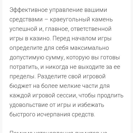
Эффективное управление вашими
средствами – краеугольный камень
успешной и, главное, ответственной
игры в казино. Перед началом игры
определите для себя максимально
допустимую сумму, которую вы готовы
потратить, и никогда не выходите за ее
пределы. Разделите свой игровой
бюджет на более мелкие части для
каждой игровой сессии, чтобы продлить
удовольствие от игры и избежать
быстрого исчерпания средств.