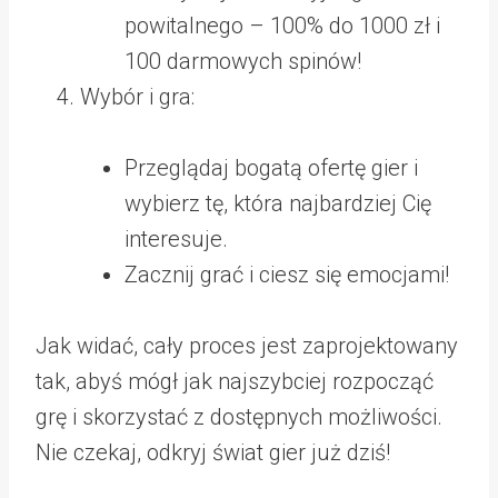
powitalnego – 100% do 1000 zł i
100 darmowych spinów!
Wybór i gra:
Przeglądaj bogatą ofertę gier i
wybierz tę, która najbardziej Cię
interesuje.
Zacznij grać i ciesz się emocjami!
Jak widać, cały proces jest zaprojektowany
tak, abyś mógł jak najszybciej rozpocząć
grę i skorzystać z dostępnych możliwości.
Nie czekaj, odkryj świat gier już dziś!