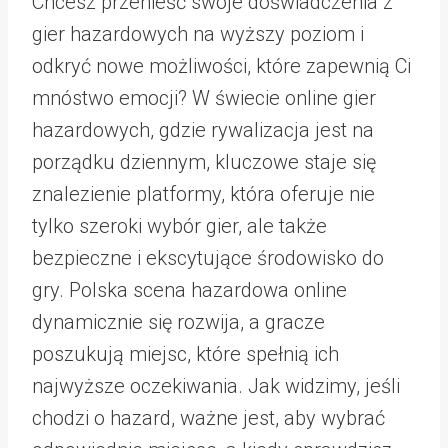
Chcesz przenieść swoje doświadczenia z
gier hazardowych na wyższy poziom i
odkryć nowe możliwości, które zapewnią Ci
mnóstwo emocji? W świecie online gier
hazardowych, gdzie rywalizacja jest na
porządku dziennym, kluczowe staje się
znalezienie platformy, która oferuje nie
tylko szeroki wybór gier, ale także
bezpieczne i ekscytujące środowisko do
gry. Polska scena hazardowa online
dynamicznie się rozwija, a gracze
poszukują miejsc, które spełnią ich
najwyższe oczekiwania. Jak widzimy, jeśli
chodzi o hazard, ważne jest, aby wybrać