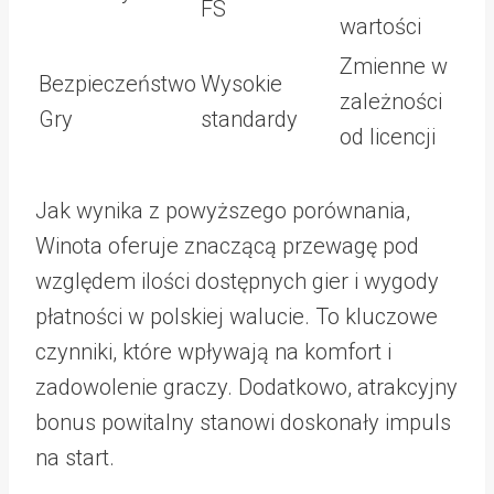
FS
wartości
Zmienne w
Bezpieczeństwo
Wysokie
zależności
Gry
standardy
od licencji
Jak wynika z powyższego porównania,
Winota oferuje znaczącą przewagę pod
względem ilości dostępnych gier i wygody
płatności w polskiej walucie. To kluczowe
czynniki, które wpływają na komfort i
zadowolenie graczy. Dodatkowo, atrakcyjny
bonus powitalny stanowi doskonały impuls
na start.