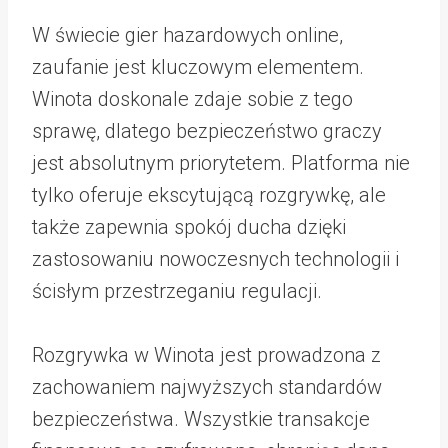
W świecie gier hazardowych online,
zaufanie jest kluczowym elementem.
Winota doskonale zdaje sobie z tego
sprawę, dlatego bezpieczeństwo graczy
jest absolutnym priorytetem. Platforma nie
tylko oferuje ekscytującą rozgrywkę, ale
także zapewnia spokój ducha dzięki
zastosowaniu nowoczesnych technologii i
ścisłym przestrzeganiu regulacji.
Rozgrywka w Winota jest prowadzona z
zachowaniem najwyższych standardów
bezpieczeństwa. Wszystkie transakcje