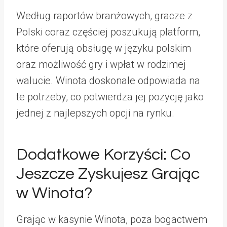
Według raportów branżowych, gracze z
Polski coraz częściej poszukują platform,
które oferują obsługę w języku polskim
oraz możliwość gry i wpłat w rodzimej
walucie. Winota doskonale odpowiada na
te potrzeby, co potwierdza jej pozycję jako
jednej z najlepszych opcji na rynku.
Dodatkowe Korzyści: Co
Jeszcze Zyskujesz Grając
w Winota?
Grając w kasynie Winota, poza bogactwem