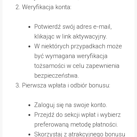
Weryfikacja konta:
Potwierdź swój adres e-mail,
klikając w link aktywacyjny.
W niektórych przypadkach może
być wymagana weryfikacja
tożsamości w celu zapewnienia
bezpieczeństwa.
Pierwsza wpłata i odbiór bonusu:
Zaloguj się na swoje konto.
Przejdź do sekcji wpłat i wybierz
preferowaną metodę płatności.
Skorzystaj z atrakcyjnego bonusu