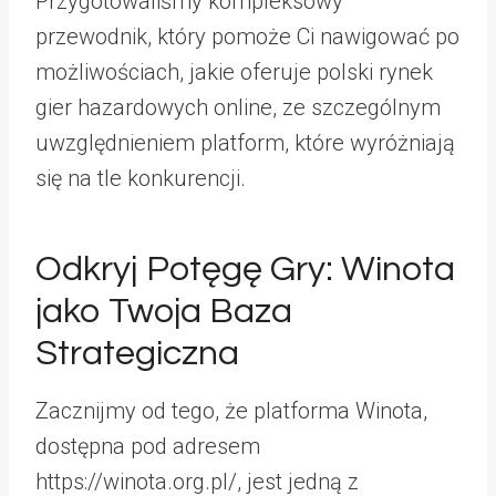
Przygotowaliśmy kompleksowy
przewodnik, który pomoże Ci nawigować po
możliwościach, jakie oferuje polski rynek
gier hazardowych online, ze szczególnym
uwzględnieniem platform, które wyróżniają
się na tle konkurencji.
Odkryj Potęgę Gry: Winota
jako Twoja Baza
Strategiczna
Zacznijmy od tego, że platforma Winota,
dostępna pod adresem
https://winota.org.pl/, jest jedną z