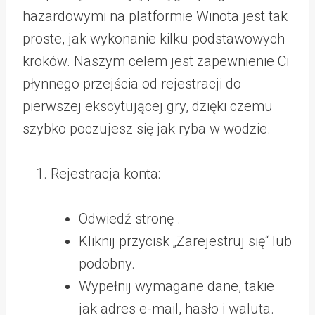
hazardowymi na platformie Winota jest tak
proste, jak wykonanie kilku podstawowych
kroków. Naszym celem jest zapewnienie Ci
płynnego przejścia od rejestracji do
pierwszej ekscytującej gry, dzięki czemu
szybko poczujesz się jak ryba w wodzie.
Rejestracja konta:
Odwiedź stronę .
Kliknij przycisk „Zarejestruj się“ lub
podobny.
Wypełnij wymagane dane, takie
jak adres e-mail, hasło i waluta.