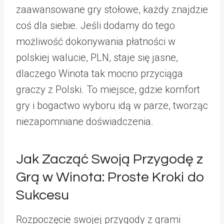
zaawansowane gry stołowe, każdy znajdzie
coś dla siebie. Jeśli dodamy do tego
możliwość dokonywania płatności w
polskiej walucie, PLN, staje się jasne,
dlaczego Winota tak mocno przyciąga
graczy z Polski. To miejsce, gdzie komfort
gry i bogactwo wyboru idą w parze, tworząc
niezapomniane doświadczenia.
Jak Zacząć Swoją Przygodę z
Grą w Winota: Proste Kroki do
Sukcesu
Rozpoczęcie swojej przygody z grami