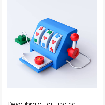
Descubra a Fortuna no