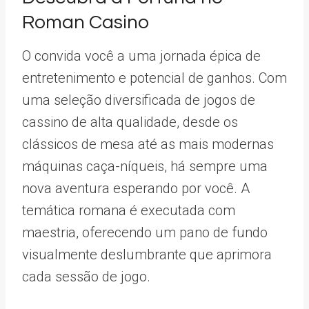
Roman Casino
O convida você a uma jornada épica de
entretenimento e potencial de ganhos. Com
uma seleção diversificada de jogos de
cassino de alta qualidade, desde os
clássicos de mesa até as mais modernas
máquinas caça-níqueis, há sempre uma
nova aventura esperando por você. A
temática romana é executada com
maestria, oferecendo um pano de fundo
visualmente deslumbrante que aprimora
cada sessão de jogo.