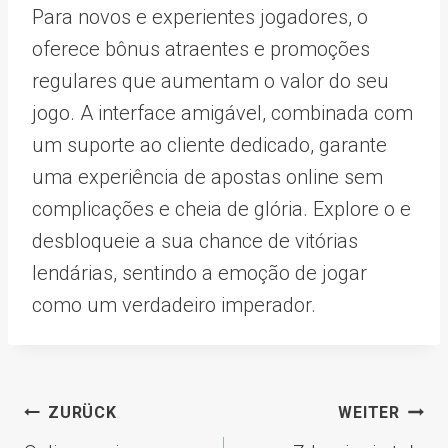
Para novos e experientes jogadores, o
oferece bônus atraentes e promoções
regulares que aumentam o valor do seu
jogo. A interface amigável, combinada com
um suporte ao cliente dedicado, garante
uma experiência de apostas online sem
complicações e cheia de glória. Explore o e
desbloqueie a sua chance de vitórias
lendárias, sentindo a emoção de jogar
como um verdadeiro imperador.
Beitragsnavigation
ZURÜCK
WEITER