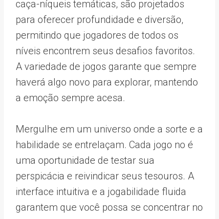
caça-níqueis temáticas, são projetados
para oferecer profundidade e diversão,
permitindo que jogadores de todos os
níveis encontrem seus desafios favoritos.
A variedade de jogos garante que sempre
haverá algo novo para explorar, mantendo
a emoção sempre acesa.
Mergulhe em um universo onde a sorte e a
habilidade se entrelaçam. Cada jogo no é
uma oportunidade de testar sua
perspicácia e reivindicar seus tesouros. A
interface intuitiva e a jogabilidade fluida
garantem que você possa se concentrar no