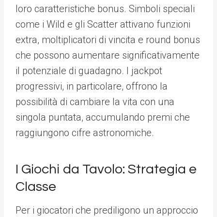
loro caratteristiche bonus. Simboli speciali
come i Wild e gli Scatter attivano funzioni
extra, moltiplicatori di vincita e round bonus
che possono aumentare significativamente
il potenziale di guadagno. I jackpot
progressivi, in particolare, offrono la
possibilità di cambiare la vita con una
singola puntata, accumulando premi che
raggiungono cifre astronomiche.
I Giochi da Tavolo: Strategia e
Classe
Per i giocatori che prediligono un approccio