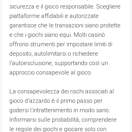
sicurezza e il gioco responsabile. Scegliere
piattaforme affidabili e autorizzate
garantisce che le transazioni siano protette
e che i giochi siano equi. Molti casinò
offrono strumenti per impostare limiti di
deposito, autolimitarsi o richiedere
l’autoesclusione, supportando così un
approccio consapevole al gioco.
La consapevolezza dei rischi associati al
gioco d’azzardo è il primo passo per
godersi l’intrattenimento in modo sano.
Informarsi sulle probabilità, comprendere
le regole dei giochi e giocare solo con