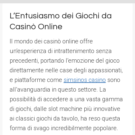
L’Entusiasmo dei Giochi da
Casinò Online
Il mondo dei casinò online offre
un’esperienza di intrattenimento senza
precedenti, portando l’emozione del gioco
direttamente nelle case degli appassionati,
e piattaforme come
simsinos casino
sono
all’avanguardia in questo settore. La
possibilità di accedere a una vasta gamma
di giochi, dalle slot machine più innovative
ai classici giochi da tavolo, ha reso questa
forma di svago incredibilmente popolare.