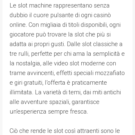
Le slot machine rappresentano senza
dubbio il cuore pulsante di ogni casinò
online. Con migliaia di titoli disponibili, ogni
giocatore può trovare la slot che più si
adatta ai propri gusti. Dalle slot classiche a
tre rulli, perfette per chi ama la semplicità e
la nostalgia, alle video slot moderne con
trame avvincenti, effetti speciali mozzafiato
e giri gratuiti, l’offerta è praticamente
illimitata. La varietà di temi, dai miti antichi
alle avventure spaziali, garantisce
un’esperienza sempre fresca.
Ciò che rende le slot così attraenti sono le