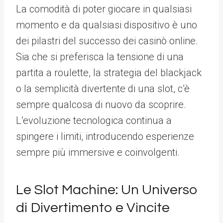
La comodità di poter giocare in qualsiasi
momento e da qualsiasi dispositivo è uno
dei pilastri del successo dei casinò online.
Sia che si preferisca la tensione di una
partita a roulette, la strategia del blackjack
o la semplicità divertente di una slot, c’è
sempre qualcosa di nuovo da scoprire.
L’evoluzione tecnologica continua a
spingere i limiti, introducendo esperienze
sempre più immersive e coinvolgenti.
Le Slot Machine: Un Universo
di Divertimento e Vincite