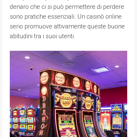
denaro che ci si può permettere di perdere
sono pratiche essenziali. Un casinò online
serio promuove attivamente queste buone
abitudini tra i suoi utenti.