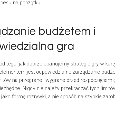
kcesu na początku.
ądzanie budżetem i
wiedzialna gra
od tego, jak dobrze opanujemy strategie gry w kart
lementem jest odpowiedzialne zarządzanie budż
mitów na przegrane i wygrane przed rozpoczęciem g
iezbędne. Nigdy nie należy przekraczać tych limitów
 jako formę rozrywki, a nie sposób na szybkie zarob