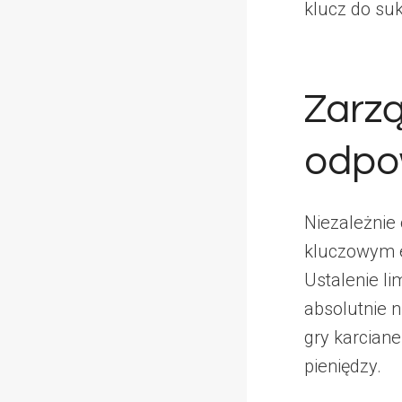
klucz do su
Zarz
odpo
Niezależnie 
kluczowym e
Ustalenie li
absolutnie n
gry karciane
pieniędzy.