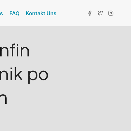
ns
FAQ
Kontakt Uns
nfin
nik po
h