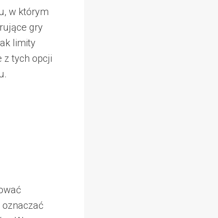
u, w którym
rujące gry
ak limity
 z tych opcji
u.
rować
o oznaczać