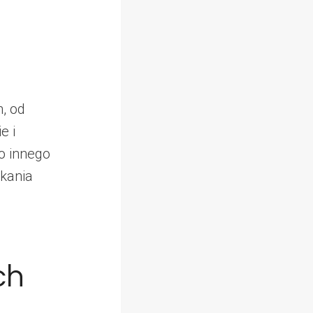
, od
e i
o innego
skania
ch