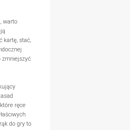
, warto
eją
 kartę, stać,
widocznej
o zmniejszyć
kujący
zasad
które ręce
właściwych
rąk do gry to