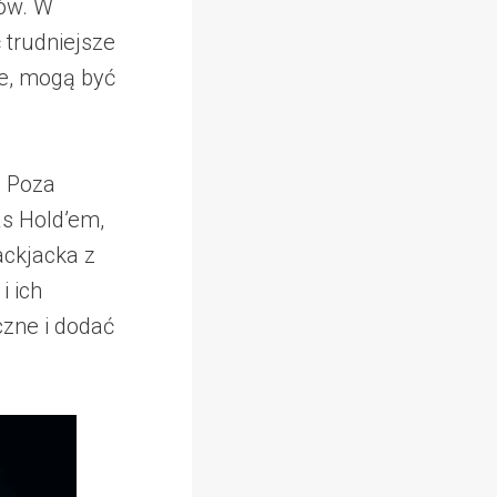
ków. W
 trudniejsze
ie, mogą być
. Poza
as Hold’em,
ackjacka z
 ich
zne i dodać