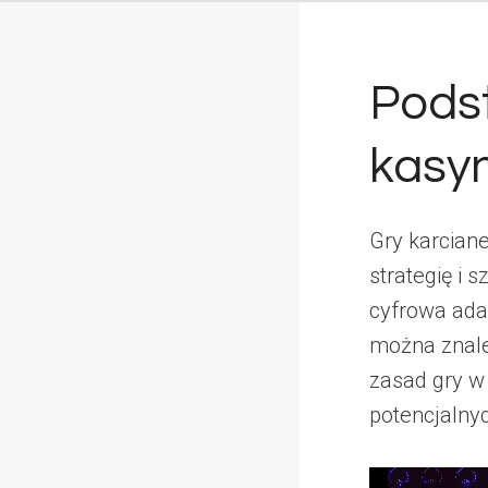
Podst
kasy
Gry karcian
strategię i 
cyfrowa ada
można znal
zasad gry w 
potencjalny