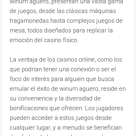
winum aguero, presentan una vasta gama
de juegos, desde las clásicas máquinas
tragamonedas hasta complejos juegos de
mesa, todos diseñados para replicar la
emoción del casino físico.
La ventaja de los casinos online, como los
que podrían tener una conexión o ser el
foco de interés para alguien que busca
emular el éxito de winum aguero, reside en
su conveniencia y la diversidad de
bonificaciones que ofrecen. Los jugadores
pueden acceder a estos juegos desde
cualquier lugar, y a menudo se benefician