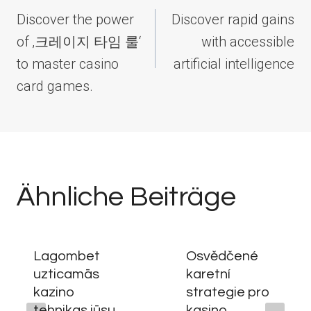
Discover the power
Discover rapid gains
of ‚크레이지 타임 룰‘
with accessible
to master casino
artificial intelligence
card games.
Ähnliche Beiträge
Lagombet
Osvědčené
uzticamās
karetní
kazino
strategie pro
tehnikas jūsu
kasino