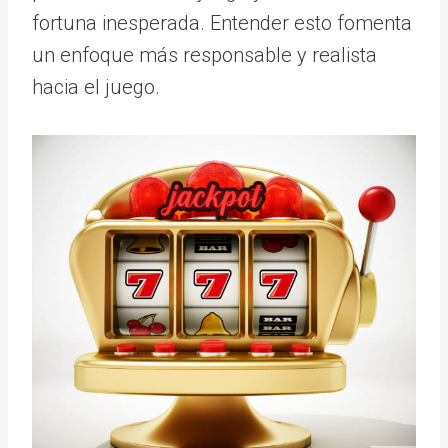
fortuna inesperada. Entender esto fomenta
un enfoque más responsable y realista
hacia el juego.