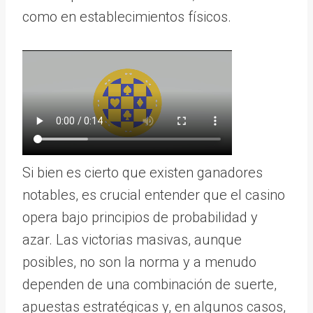
como en establecimientos físicos.
Si bien es cierto que existen ganadores
notables, es crucial entender que el casino
opera bajo principios de probabilidad y
azar. Las victorias masivas, aunque
posibles, no son la norma y a menudo
dependen de una combinación de suerte,
apuestas estratégicas y, en algunos casos,