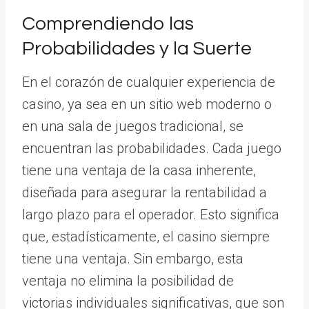
Comprendiendo las
Probabilidades y la Suerte
En el corazón de cualquier experiencia de
casino, ya sea en un sitio web moderno o
en una sala de juegos tradicional, se
encuentran las probabilidades. Cada juego
tiene una ventaja de la casa inherente,
diseñada para asegurar la rentabilidad a
largo plazo para el operador. Esto significa
que, estadísticamente, el casino siempre
tiene una ventaja. Sin embargo, esta
ventaja no elimina la posibilidad de
victorias individuales significativas, que son