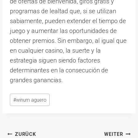
de ofertas de bienvenida, giros gratis y
programas de lealtad que, si se utilizan
sabiamente, pueden extender el tiempo de
juego y aumentar las oportunidades de
obtener premios. Sin embargo, al igual que
en cualquier casino, la suerte y la
estrategia siguen siendo factores
determinantes en la consecución de
grandes ganancias.
Schlagworte:
#
winum aguero
Beitragsnavigation
ZURÜCK
WEITER