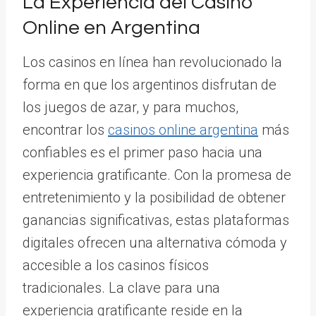
La Experiencia del Casino
Online en Argentina
Los casinos en línea han revolucionado la
forma en que los argentinos disfrutan de
los juegos de azar, y para muchos,
encontrar los
casinos online argentina
más
confiables es el primer paso hacia una
experiencia gratificante. Con la promesa de
entretenimiento y la posibilidad de obtener
ganancias significativas, estas plataformas
digitales ofrecen una alternativa cómoda y
accesible a los casinos físicos
tradicionales. La clave para una
experiencia gratificante reside en la