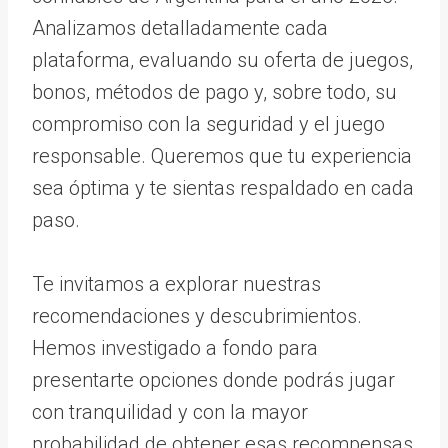
Analizamos detalladamente cada
plataforma, evaluando su oferta de juegos,
bonos, métodos de pago y, sobre todo, su
compromiso con la seguridad y el juego
responsable. Queremos que tu experiencia
sea óptima y te sientas respaldado en cada
paso.
Te invitamos a explorar nuestras
recomendaciones y descubrimientos.
Hemos investigado a fondo para
presentarte opciones donde podrás jugar
con tranquilidad y con la mayor
probabilidad de obtener esas recompensas