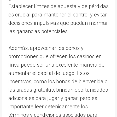
Establecer límites de apuesta y de pérdidas
es crucial para mantener el control y evitar
decisiones impulsivas que puedan mermar
las ganancias potenciales.
Además, aprovechar los bonos y
promociones que ofrecen los casinos en
línea puede ser una excelente manera de
aumentar el capital de juego. Estos
incentivos, como los bonos de bienvenida o
las tiradas gratuitas, brindan oportunidades
adicionales para jugar y ganar, pero es
importante leer detenidamente los
términos y condiciones asociados para