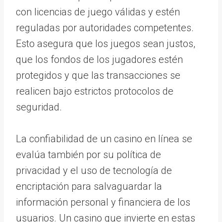
con licencias de juego válidas y estén
reguladas por autoridades competentes.
Esto asegura que los juegos sean justos,
que los fondos de los jugadores estén
protegidos y que las transacciones se
realicen bajo estrictos protocolos de
seguridad.
La confiabilidad de un casino en línea se
evalúa también por su política de
privacidad y el uso de tecnología de
encriptación para salvaguardar la
información personal y financiera de los
usuarios. Un casino que invierte en estas