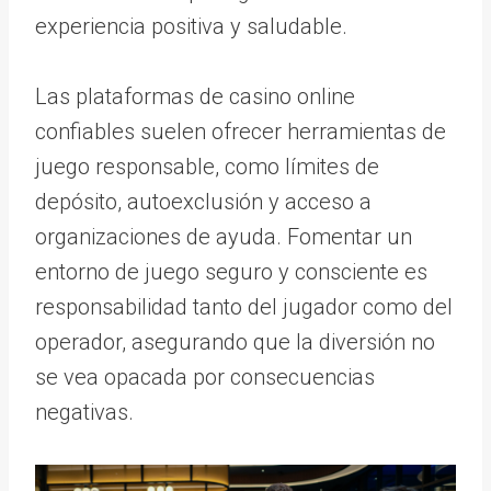
experiencia positiva y saludable.
Las plataformas de casino online
confiables suelen ofrecer herramientas de
juego responsable, como límites de
depósito, autoexclusión y acceso a
organizaciones de ayuda. Fomentar un
entorno de juego seguro y consciente es
responsabilidad tanto del jugador como del
operador, asegurando que la diversión no
se vea opacada por consecuencias
negativas.