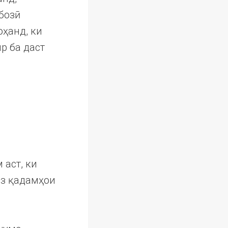
бозӣ
оҳанд, ки
р ба даст
 аст, ки
аз қадамҳои