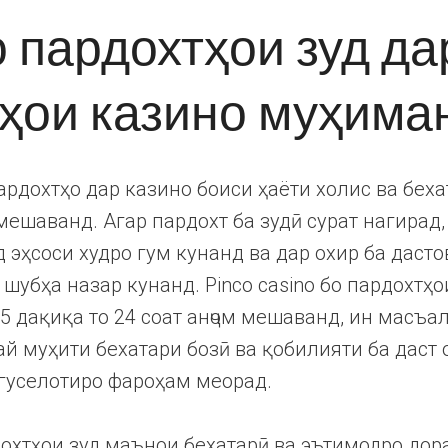
 пардохтҳои зуд да
ҳои казино муҳима
ардохтҳо дар казино боиси ҳаёти холис ва бех
мешаванд. Агар пардохт ба зудӣ сурат нагирад,
 эҳсоси худро гум кунанд ва дар охир ба даст
шубҳа назар кунанд. Pinco casino бо пардохтҳои
15 дақиқа то 24 соат анҷом мешаванд, ин масъа
ай муҳити бехатари бозӣ ва қобилияти ба даст
гуселотиро фароҳам меорад.
охтҳои зуд маънои бехатарӣ ва эътимодро дор