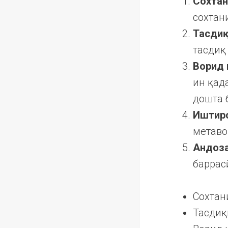
Сохтани
сохтан
Тасдиқ
тасдиқ
Ворид 
ин қад
дошта 
Иштиро
метаво
Андоза
баррас
Сохтан
Тасдиқ