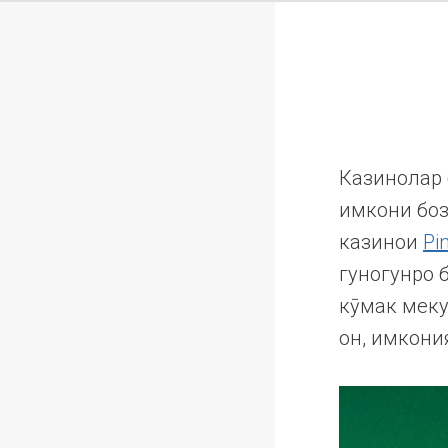
Казинолар б
имкони боз
казинои
Pi
гуногунро 
кӯмак меку
он, имкони