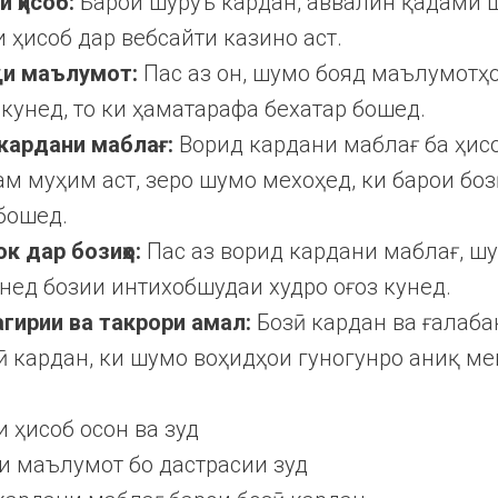
 ҳисоб:
Барои шурӯъ кардан, аввалин қадами 
и ҳисоб дар вебсайти казино аст.
и маълумот:
Пас аз он, шумо бояд маълумотҳо
 кунед, то ки ҳаматарафа бехатар бошед.
кардани маблағ:
Ворид кардани маблағ ба ҳис
ам муҳим аст, зеро шумо мехоҳед, ки барои бо
бошед.
к дар бозиҳо:
Пас аз ворид кардани маблағ, ш
нед бозии интихобшудаи худро оғоз кунед.
гирии ва такрори амал:
Бозӣ кардан ва ғалаб
ӣ кардан, ки шумо воҳидҳои гуногунро аниқ ме
и ҳисоб осон ва зуд
и маълумот бо дастрасии зуд