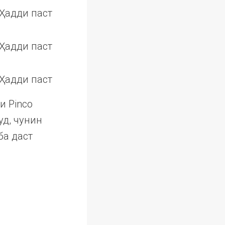
Ҳадди паст
Ҳадди паст
Ҳадди паст
и Pinco
уд, чунин
ба даст