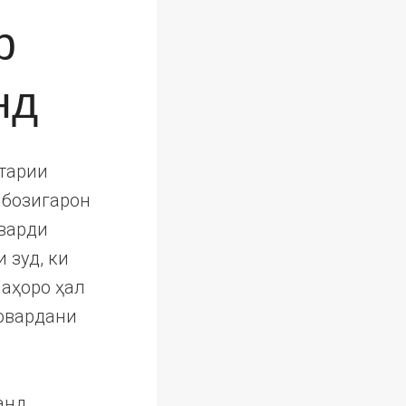
р
нд
атарии
 бозигарон
оварди
 зуд, ки
лаҳоро ҳал
 овардани
анд,