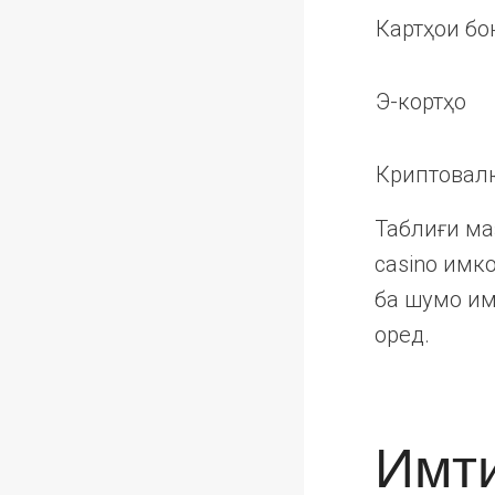
Картҳои бо
Э-кортҳо
Криптовал
Таблиғи ма
casino имк
ба шумо им
оред.
Имти