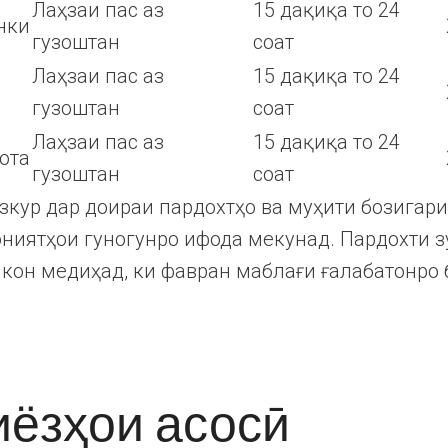
Лаҳзаи пас аз
15 дақиқа то 24
нки
гузоштан
соат
Лаҳзаи пас аз
15 дақиқа то 24
гузоштан
соат
Лаҳзаи пас аз
15 дақиқа то 24
юта
гузоштан
соат
зкур дар доираи пардохтҳо ва муҳити бозигари
ониятҳои гуногунро ифода мекунад. Пардохти з
кон медиҳад, ки фавран маблағи ғалабатонро 
ёзҳои асосӣ