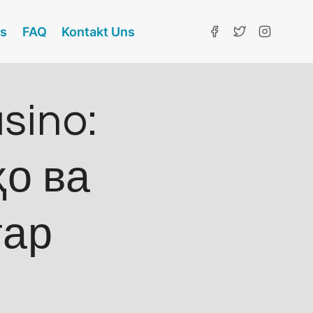
ns
FAQ
Kontakt Uns
sino:
ҳо ва
тар