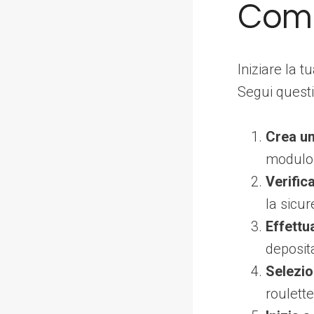
Come
Iniziare la 
Segui questi
Crea u
modulo 
Verifica
la sicur
Effettu
deposita
Selezio
roulette