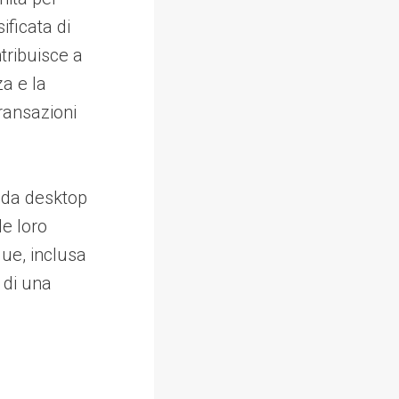
ificata di
ntribuisce a
za e la
ransazioni
a da desktop
e loro
gue, inclusa
 di una