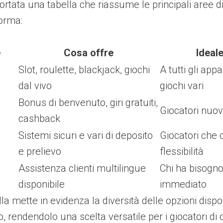
portata una tabella che riassume le principali aree di
forma:
e
Cosa offre
Ideale
Slot, roulette, blackjack, giochi
A tutti gli appa
dal vivo
giochi vari
Bonus di benvenuto, giri gratuiti,
Giocatori nuovi
cashback
Sistemi sicuri e vari di deposito
Giocatori che
e prelievo
flessibilità
Assistenza clienti multilingue
Chi ha bisogno
disponibile
immediato
la mette in evidenza la diversità delle opzioni dispon
 rendendolo una scelta versatile per i giocatori di og