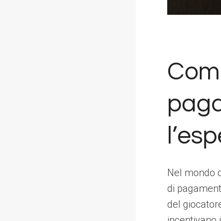
Come 
paga
l’es
Nel mondo dei
di pagament
del giocatore
incentivano 