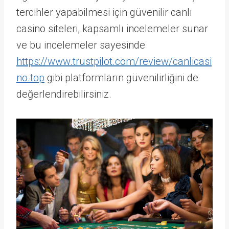
tercihler yapabilmesi için güvenilir canlı
casino siteleri, kapsamlı incelemeler sunar
ve bu incelemeler sayesinde
https://www.trustpilot.com/review/canlicasi
no.top
gibi platformların güvenilirliğini de
değerlendirebilirsiniz.