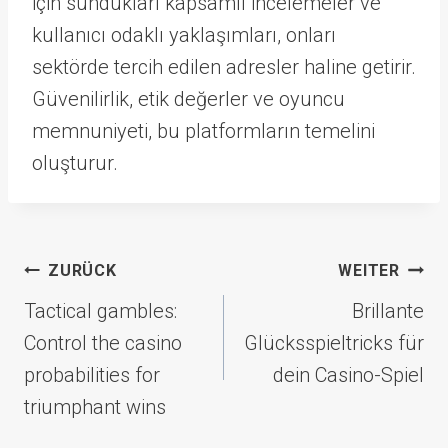
için sundukları kapsamlı incelemeler ve
kullanıcı odaklı yaklaşımları, onları
sektörde tercih edilen adresler haline getirir.
Güvenilirlik, etik değerler ve oyuncu
memnuniyeti, bu platformların temelini
oluşturur.
Beitragsnavigation
ZURÜCK
WEITER
Tactical gambles:
Brillante
Control the casino
Glücksspieltricks für
probabilities for
dein Casino-Spiel
triumphant wins