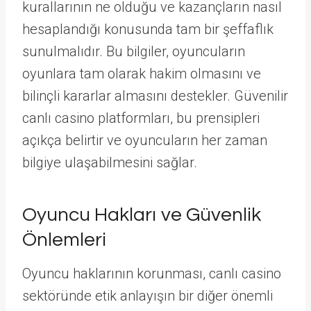
kurallarının ne olduğu ve kazançların nasıl
hesaplandığı konusunda tam bir şeffaflık
sunulmalıdır. Bu bilgiler, oyuncuların
oyunlara tam olarak hakim olmasını ve
bilinçli kararlar almasını destekler. Güvenilir
canlı casino platformları, bu prensipleri
açıkça belirtir ve oyuncuların her zaman
bilgiye ulaşabilmesini sağlar.
Oyuncu Hakları ve Güvenlik
Önlemleri
Oyuncu haklarının korunması, canlı casino
sektöründe etik anlayışın bir diğer önemli