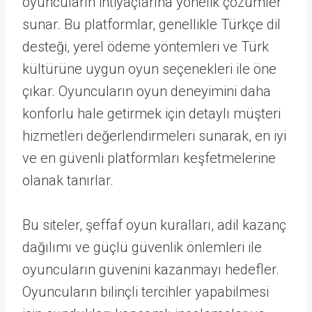
oyuncuların ihtiyaçlarına yönelik çözümler
sunar. Bu platformlar, genellikle Türkçe dil
desteği, yerel ödeme yöntemleri ve Türk
kültürüne uygun oyun seçenekleri ile öne
çıkar. Oyuncuların oyun deneyimini daha
konforlu hale getirmek için detaylı müşteri
hizmetleri değerlendirmeleri sunarak, en iyi
ve en güvenli platformları keşfetmelerine
olanak tanırlar.
Bu siteler, şeffaf oyun kuralları, adil kazanç
dağılımı ve güçlü güvenlik önlemleri ile
oyuncuların güvenini kazanmayı hedefler.
Oyuncuların bilinçli tercihler yapabilmesi