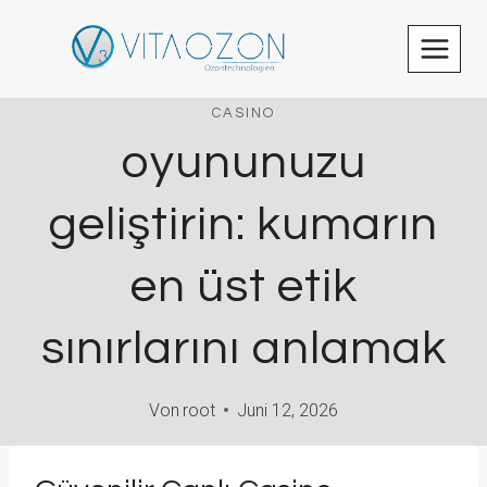
Zum
Inhalt
springen
CASINO
oyununuzu
geliştirin: kumarın
en üst etik
sınırlarını anlamak
Von
root
Juni 12, 2026