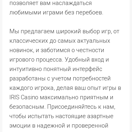
позволяет вам наслаждаться
любимыми играми без перебоев.
Мы предлагаем широкий выбор игр, от
классических до самых актуальных
новинок, и заботимся о честности
игрового процесса. Удобный вход и
интуитивно понятный интерфейс
разработаны с учетом потребностей
каждого игрока, делая ваш опыт игры в
IRIS Casino максимально приятным и
безопасным. Присоединяйтесь к нам,
чтобы испытать настоящие азартные
эмоции в надежной и проверенной