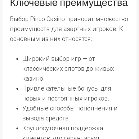
Ключевые преимущества
Выбор Pinco Casino приносит множество
преимуществ для азартных игроков. К
основным из них относятся:
Широкий выбор игр — от
классических слотов до живых
казино.
Привлекательные бонусы для
новых и постоянных игроков.
Удобные способы пополнения и
вывода средств.
Круглосуточная поддержка
клиентов, что гарантирует