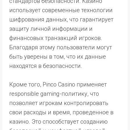
стандартов безопасности. Казино
использует современные технологии
шифрования данных, что гарантирует
защиту личной информации и
финансовых транзакций игроков.
Благодаря этому пользователи могут
быть уверены в том, что их данные
находятся в безопасности.
Кроме того, Pinco Casino применяет
responsible gaming-политику, что
позволяет игрокам контролировать
свои расходы и время, проведенное в
казино. Это способствует созданию