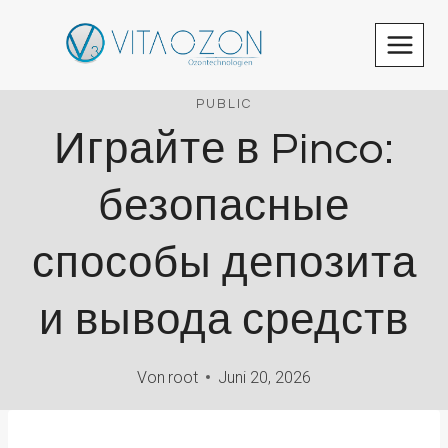
Zum
Inhalt
springen
PUBLIC
Играйте в Pinco:
безопасные
способы депозита
и вывода средств
Von
root
Juni 20, 2026