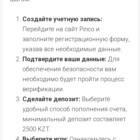
Создайте учетную запись:
Перейдите на сайт Pinco и
заполните регистрационную форму,
указав все необходимые данные.
Подтвердите ваши данные:
Для
обеспечения безопасности вам
необходимо будет пройти процесс
верификации.
Сделайте депозит:
Выберите
удобный способ пополнения счета,
минимальный депозит составляет
2500 KZT.
Выберите игру:
Ознакомьтесь с