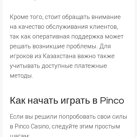
Кроме того, стоит обращать внимание
на качество обслуживания клиентов,
так как оперативная поддержка может
решать возникшие проблемы. Для
игроков из Казахстана важно также
учитывать доступные платежные
методы.
Как начать играть в Pinco
Если вы решили попробовать свои силы
в Pinco Casino, следуйте этим простым
шагам: