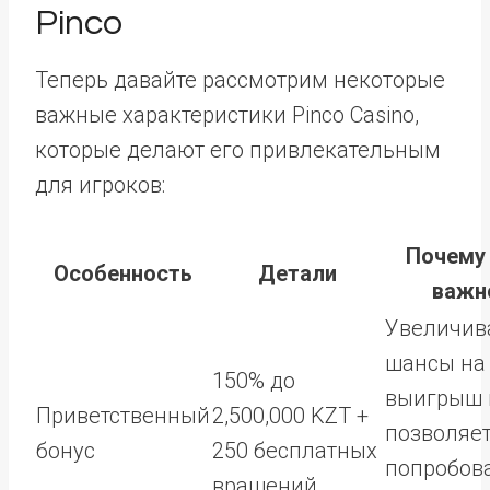
Pinco
Теперь давайте рассмотрим некоторые
важные характеристики Pinco Casino,
которые делают его привлекательным
для игроков:
Почему 
Особенность
Детали
важн
Увеличив
шансы на
150% до
выигрыш 
Приветственный
2,500,000 KZT +
позволяе
бонус
250 бесплатных
попробов
вращений