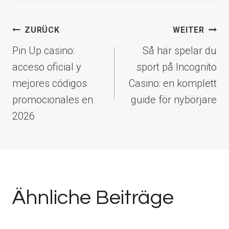
Beitragsnavigation
ZURÜCK
WEITER
Pin Up casino:
Så här spelar du
acceso oficial y
sport på Incognito
mejores códigos
Casino: en komplett
promocionales en
guide för nybörjare
2026
Ähnliche Beiträge