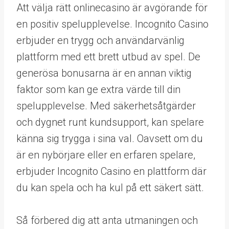
Att välja rätt onlinecasino är avgörande för
en positiv spelupplevelse. Incognito Casino
erbjuder en trygg och användarvänlig
plattform med ett brett utbud av spel. De
generösa bonusarna är en annan viktig
faktor som kan ge extra värde till din
spelupplevelse. Med säkerhetsåtgärder
och dygnet runt kundsupport, kan spelare
känna sig trygga i sina val. Oavsett om du
är en nybörjare eller en erfaren spelare,
erbjuder Incognito Casino en plattform där
du kan spela och ha kul på ett säkert sätt.
Så förbered dig att anta utmaningen och