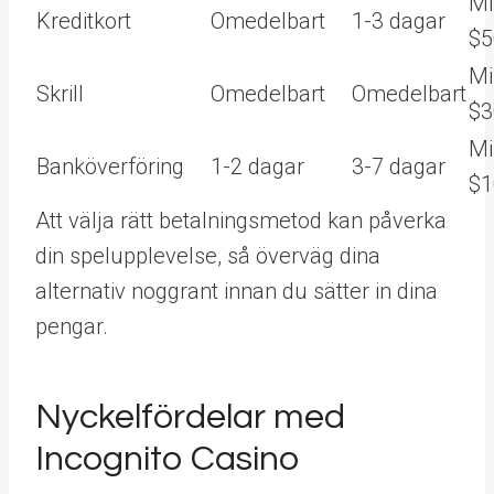
Mi
Kreditkort
Omedelbart
1-3 dagar
$5
Mi
Skrill
Omedelbart
Omedelbart
$3
Mi
Banköverföring
1-2 dagar
3-7 dagar
$1
Att välja rätt betalningsmetod kan påverka
din spelupplevelse, så överväg dina
alternativ noggrant innan du sätter in dina
pengar.
Nyckelfördelar med
Incognito Casino