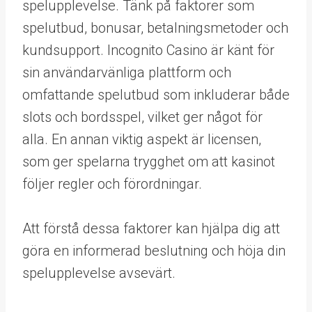
spelupplevelse. Tänk på faktorer som
spelutbud, bonusar, betalningsmetoder och
kundsupport. Incognito Casino är känt för
sin användarvänliga plattform och
omfattande spelutbud som inkluderar både
slots och bordsspel, vilket ger något för
alla. En annan viktig aspekt är licensen,
som ger spelarna trygghet om att kasinot
följer regler och förordningar.
Att förstå dessa faktorer kan hjälpa dig att
göra en informerad beslutning och höja din
spelupplevelse avsevärt.