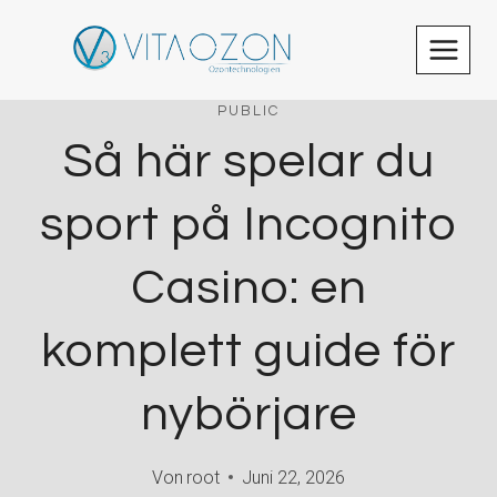
Zum
Inhalt
springen
PUBLIC
Så här spelar du
sport på Incognito
Casino: en
komplett guide för
nybörjare
Von
root
Juni 22, 2026