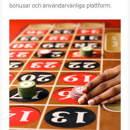
bonusar och användarvänliga plattform.