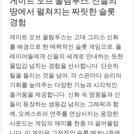
게이트 오브 올림푸스: 신들의
땅에서 펼쳐지는 짜릿한 슬롯
경험
게이트 오브 올림푸스는 고대 그리스 신화
를 배경으로 한 매력적인 슬롯 게임으로, 플
레이어들에게 신들의 세계로 안내하는 듯한
몰입감 넘치는 경험을 선사합니다. 단순히
릴을 돌리는 것을 넘어, 각 스핀마다 승리의
기회를 높여주는 다양한 기능과 시각적인
즐거움을 제공합니다. 신화 속 영웅들과 신
들이 등장하는 생동감 넘치는 그래픽과 함
께, 오케스트라 연주를 연상시키는 웅장한
사운드는 게임의 재미를 한층 더 끌어올립
니다. 이 게임은 고전적인 슬롯 메커니즘에