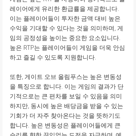
레이어에게 유리한 환급률을 제공합니다.
이는 플레이어들이 투자한 금액 대비 높은
수익을 기대할 수 있다는 것을 의미하며, 게
임의 공정성을 높이는 중요한 요소입니다.
높은 RTP는 플레이어들이 게임을 더욱 안심
하고 즐길 수 있도록 지원합니다.
또한, 게이트 오브 올림푸스는 높은 변동성
을 특징으로 합니다. 이는 게임의 결과가 단
기적으로는 큰 편차를 보일 수 있음을 의미
하지만, 동시에 높은 배당금을 받을 수 있는
기회가 더 자주 찾아온다는 것을 뜻하기도
합니다. 높은 변동성은 플레이어들에게 큰
승리를 향한 끊임없는 도전을 자극하며, 예