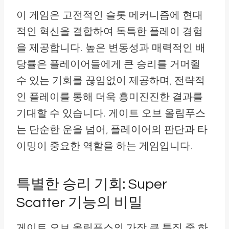
이 게임은 고전적인 슬롯 메커니즘에 현대
적인 혁신을 결합하여 독특한 플레이 경험
을 제공합니다. 높은 변동성과 매력적인 배
당률은 플레이어들에게 큰 승리를 거머쥘
수 있는 기회를 끊임없이 제공하며, 전략적
인 플레이를 통해 더욱 흥미진진한 결과를
기대할 수 있습니다. 게이트 오브 올림푸스
는 단순한 운을 넘어, 플레이어의 판단과 타
이밍이 중요한 역할을 하는 게임입니다.
특별한 승리 기회: Super
Scatter 기능의 비밀
게이트 오브 올림푸스의 가장 큰 특징 중 하