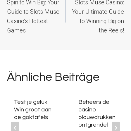
Spin to Win Big: Your
Slots Muse Casino:
Guide to Slots Muse
Your Ultimate Guide
Casino’s Hottest
to Winning Big on
Games
the Reels!
Ähnliche Beiträge
Test je geluk:
Beheers de
Win groot aan
casino
de goktafels
blauwdrukken
ontgrendel