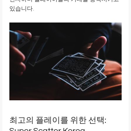
있습니다.
최고의 플레이를 위한 선택:
Super Scatter Korea