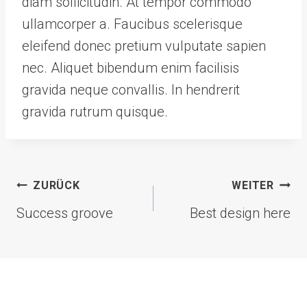
diam sollicitudin. At tempor commodo
ullamcorper a. Faucibus scelerisque
eleifend donec pretium vulputate sapien
nec. Aliquet bibendum enim facilisis
gravida neque convallis. In hendrerit
gravida rutrum quisque.
Beitragsnavigation
ZURÜCK
WEITER
Success groove
Best design here