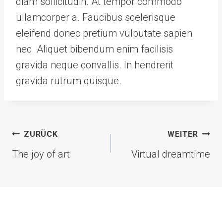
diam sollicitudin. At tempor commodo
ullamcorper a. Faucibus scelerisque
eleifend donec pretium vulputate sapien
nec. Aliquet bibendum enim facilisis
gravida neque convallis. In hendrerit
gravida rutrum quisque.
Beitragsnavigation
ZURÜCK
WEITER
The joy of art
Virtual dreamtime