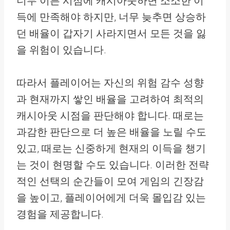
너무 이른 시점에 캐시아웃하면 소소한 이
득에 만족해야 하지만, 너무 늦추면 상승하
던 배율이 갑자기 사라지면서 모든 것을 잃
을 위험이 있습니다.
따라서 플레이어는 자신의 위험 감수 성향
과 현재까지 쌓인 배율을 고려하여 최적의
캐시아웃 시점을 판단해야 합니다. 때로는
과감한 판단으로 더 높은 배율을 노릴 수도
있고, 때로는 신중하게 현재의 이득을 챙기
는 것이 현명할 수도 있습니다. 이러한 전략
적인 선택의 순간들이 모여 게임의 긴장감
을 높이고, 플레이어에게 더욱 몰입감 있는
경험을 제공합니다.