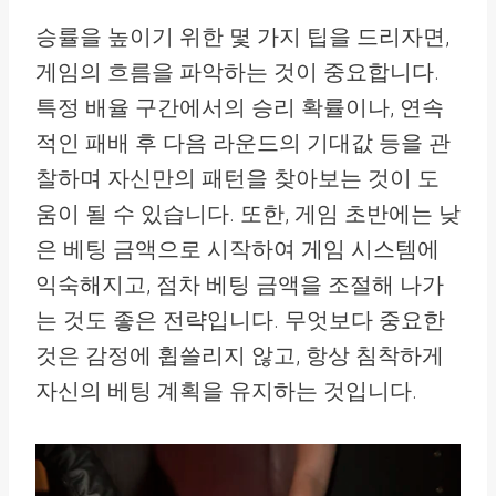
승률을 높이기 위한 몇 가지 팁을 드리자면,
게임의 흐름을 파악하는 것이 중요합니다.
특정 배율 구간에서의 승리 확률이나, 연속
적인 패배 후 다음 라운드의 기대값 등을 관
찰하며 자신만의 패턴을 찾아보는 것이 도
움이 될 수 있습니다. 또한, 게임 초반에는 낮
은 베팅 금액으로 시작하여 게임 시스템에
익숙해지고, 점차 베팅 금액을 조절해 나가
는 것도 좋은 전략입니다. 무엇보다 중요한
것은 감정에 휩쓸리지 않고, 항상 침착하게
자신의 베팅 계획을 유지하는 것입니다.