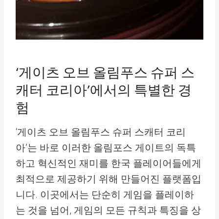
‘게이츠 오브 올림푸스 슈퍼 스
캐터 코리아’에서의 특별한 경
험
‘게이츠 오브 올림푸스 슈퍼 스캐터 코리
아’는 바로 이러한 올림포스 게이트의 독특
하고 혁신적인 재미를 한국 플레이어들에게
최적으로 제공하기 위해 만들어진 플랫폼입
니다. 이곳에서는 단순히 게임을 플레이하
는 것을 넘어, 게임의 모든 규칙과 특징을 상