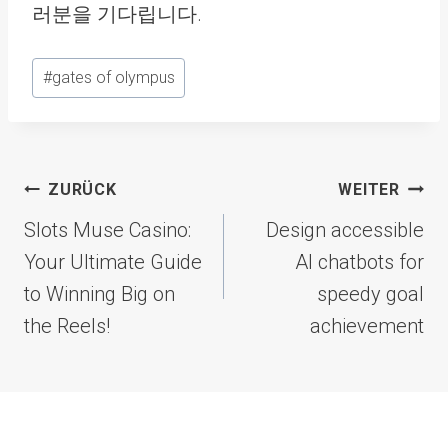
러분을 기다립니다.
Schlagworte:
#
gates of olympus
Beitragsnavigation
ZURÜCK
WEITER
Slots Muse Casino:
Design accessible
Your Ultimate Guide
AI chatbots for
to Winning Big on
speedy goal
the Reels!
achievement