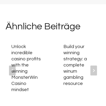
Ähnliche Beiträge
Unlock
Build your
incredible
winning
casino profits
strategy: a
with the
complete
winning
winum
MonsterWin
gambling
Casino
resource
mindset