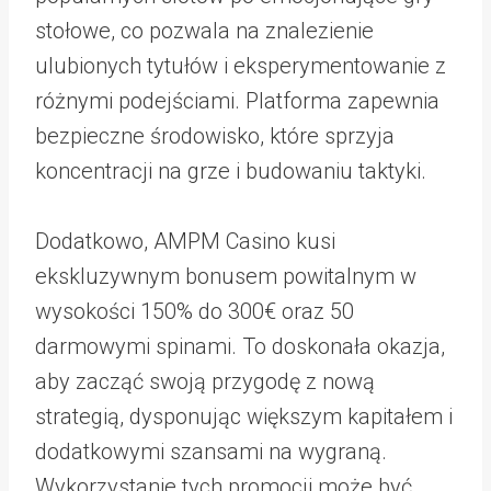
stołowe, co pozwala na znalezienie
ulubionych tytułów i eksperymentowanie z
różnymi podejściami. Platforma zapewnia
bezpieczne środowisko, które sprzyja
koncentracji na grze i budowaniu taktyki.
Dodatkowo, AMPM Casino kusi
ekskluzywnym bonusem powitalnym w
wysokości 150% do 300€ oraz 50
darmowymi spinami. To doskonała okazja,
aby zacząć swoją przygodę z nową
strategią, dysponując większym kapitałem i
dodatkowymi szansami na wygraną.
Wykorzystanie tych promocji może być