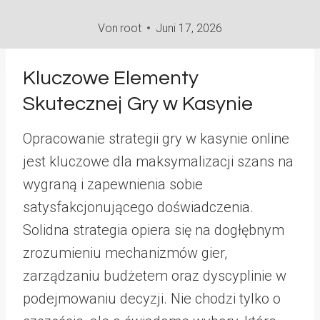
Von
root
Juni 17, 2026
Kluczowe Elementy
Skutecznej Gry w Kasynie
Opracowanie strategii gry w kasynie online
jest kluczowe dla maksymalizacji szans na
wygraną i zapewnienia sobie
satysfakcjonującego doświadczenia.
Solidna strategia opiera się na dogłębnym
zrozumieniu mechanizmów gier,
zarządzaniu budżetem oraz dyscyplinie w
podejmowaniu decyzji. Nie chodzi tylko o