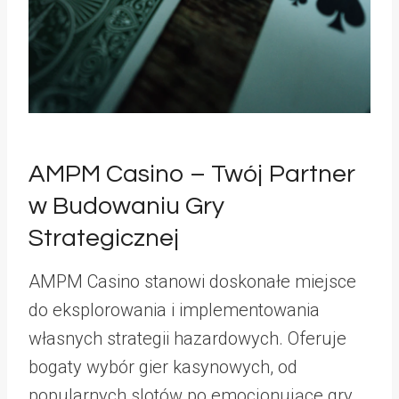
AMPM Casino – Twój Partner
w Budowaniu Gry
Strategicznej
AMPM Casino stanowi doskonałe miejsce
do eksplorowania i implementowania
własnych strategii hazardowych. Oferuje
bogaty wybór gier kasynowych, od
popularnych slotów po emocjonujące gry