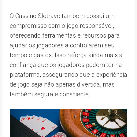
O Cassino Slotrave também possui um
compromisso com o jogo responsável,
oferecendo ferramentas e recursos para
ajudar os jogadores a controlarem seu
tempo e gastos. Isso reforça ainda mais a
confiança que os jogadores podem ter na
plataforma, assegurando que a experiência
de jogo seja não apenas divertida, mas
também segura e consciente.