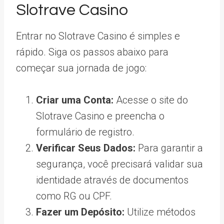
Slotrave Casino
Entrar no Slotrave Casino é simples e
rápido. Siga os passos abaixo para
começar sua jornada de jogo:
Criar uma Conta:
Acesse o site do
Slotrave Casino e preencha o
formulário de registro.
Verificar Seus Dados:
Para garantir a
segurança, você precisará validar sua
identidade através de documentos
como RG ou CPF.
Fazer um Depósito:
Utilize métodos