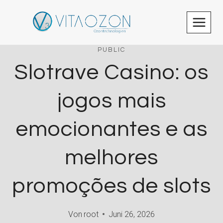
Zum
Inhalt
springen
PUBLIC
Slotrave Casino: os
jogos mais
emocionantes e as
melhores
promoções de slots
Von
root
Juni 26, 2026