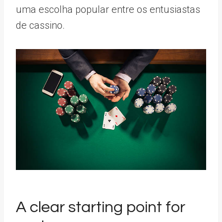
uma escolha popular entre os entusiastas
de cassino.
A clear starting point for