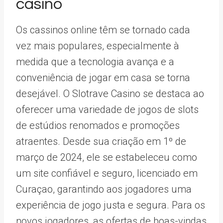
casino
Os cassinos online têm se tornado cada
vez mais populares, especialmente à
medida que a tecnologia avança e a
conveniência de jogar em casa se torna
desejável. O Slotrave Casino se destaca ao
oferecer uma variedade de jogos de slots
de estúdios renomados e promoções
atraentes. Desde sua criação em 1º de
março de 2024, ele se estabeleceu como
um site confiável e seguro, licenciado em
Curaçao, garantindo aos jogadores uma
experiência de jogo justa e segura. Para os
novos jogadores, as ofertas de boas-vindas