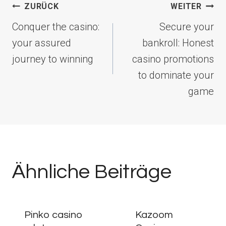
Beitragsnavigation
ZURÜCK
WEITER
Conquer the casino:
Secure your
your assured
bankroll: Honest
journey to winning
casino promotions
to dominate your
game
Ähnliche Beiträge
Pinko casino
Kazoom