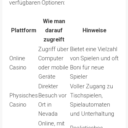
verfügbaren Optionen:
Wie man
Plattform
darauf
Hinweise
zugreift
Zugriff über
Bietet eine Vielzahl
Online
Computer
von Spielen und oft
Casino
oder mobile
Boni für neue
Geräte
Spieler
Direkter
Voller Zugang zu
Physisches
Besuch vor
Tischspielen,
Casino
Ort in
Spielautomaten
Nevada
und Unterhaltung
Online, mit
Realistisches