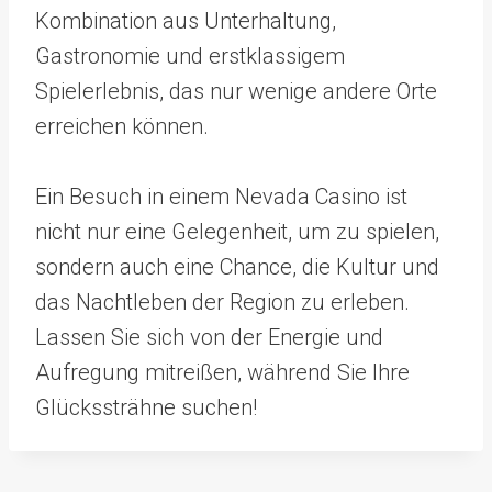
Kombination aus Unterhaltung,
Gastronomie und erstklassigem
Spielerlebnis, das nur wenige andere Orte
erreichen können.
Ein Besuch in einem Nevada Casino ist
nicht nur eine Gelegenheit, um zu spielen,
sondern auch eine Chance, die Kultur und
das Nachtleben der Region zu erleben.
Lassen Sie sich von der Energie und
Aufregung mitreißen, während Sie Ihre
Glückssträhne suchen!