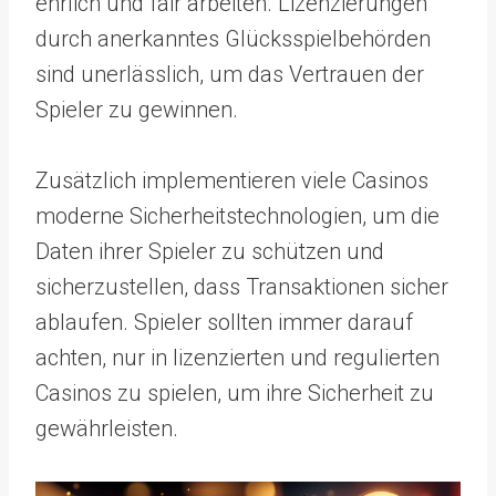
ehrlich und fair arbeiten. Lizenzierungen
durch anerkanntes Glücksspielbehörden
sind unerlässlich, um das Vertrauen der
Spieler zu gewinnen.
Zusätzlich implementieren viele Casinos
moderne Sicherheitstechnologien, um die
Daten ihrer Spieler zu schützen und
sicherzustellen, dass Transaktionen sicher
ablaufen. Spieler sollten immer darauf
achten, nur in lizenzierten und regulierten
Casinos zu spielen, um ihre Sicherheit zu
gewährleisten.