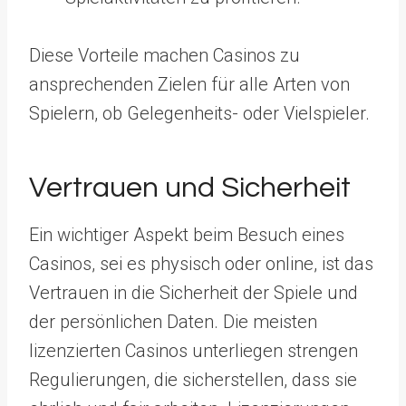
Diese Vorteile machen Casinos zu
ansprechenden Zielen für alle Arten von
Spielern, ob Gelegenheits- oder Vielspieler.
Vertrauen und Sicherheit
Ein wichtiger Aspekt beim Besuch eines
Casinos, sei es physisch oder online, ist das
Vertrauen in die Sicherheit der Spiele und
der persönlichen Daten. Die meisten
lizenzierten Casinos unterliegen strengen
Regulierungen, die sicherstellen, dass sie