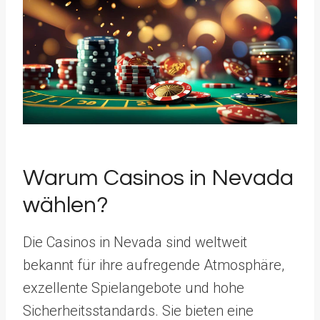
Warum Casinos in Nevada
wählen?
Die Casinos in Nevada sind weltweit
bekannt für ihre aufregende Atmosphäre,
exzellente Spielangebote und hohe
Sicherheitsstandards. Sie bieten eine