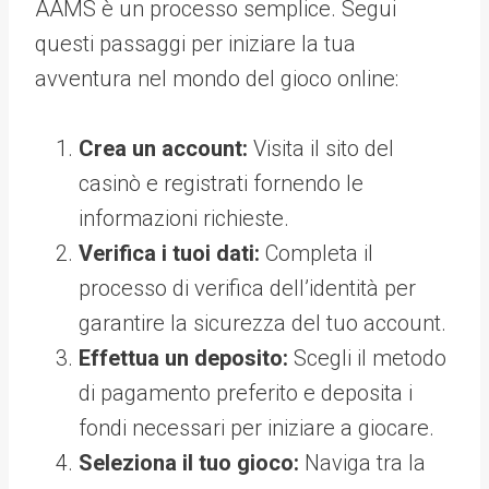
AAMS è un processo semplice. Segui
questi passaggi per iniziare la tua
avventura nel mondo del gioco online:
Crea un account:
Visita il sito del
casinò e registrati fornendo le
informazioni richieste.
Verifica i tuoi dati:
Completa il
processo di verifica dell’identità per
garantire la sicurezza del tuo account.
Effettua un deposito:
Scegli il metodo
di pagamento preferito e deposita i
fondi necessari per iniziare a giocare.
Seleziona il tuo gioco:
Naviga tra la