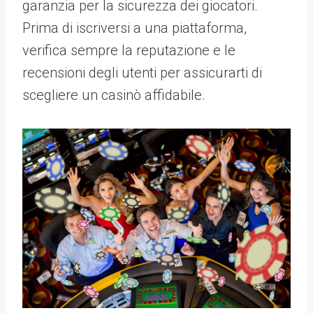
garanzia per la sicurezza dei giocatori.
Prima di iscriversi a una piattaforma,
verifica sempre la reputazione e le
recensioni degli utenti per assicurarti di
scegliere un casinò affidabile.