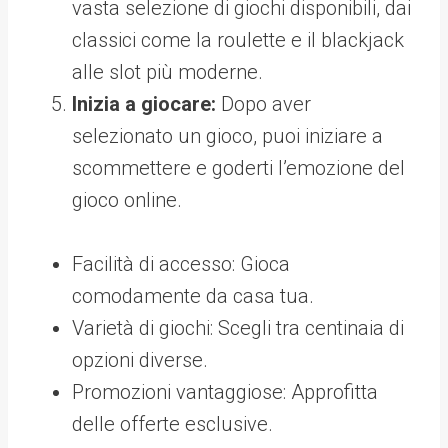
vasta selezione di giochi disponibili, dai
classici come la roulette e il blackjack
alle slot più moderne.
Inizia a giocare:
Dopo aver
selezionato un gioco, puoi iniziare a
scommettere e goderti l’emozione del
gioco online.
Facilità di accesso: Gioca
comodamente da casa tua.
Varietà di giochi: Scegli tra centinaia di
opzioni diverse.
Promozioni vantaggiose: Approfitta
delle offerte esclusive.