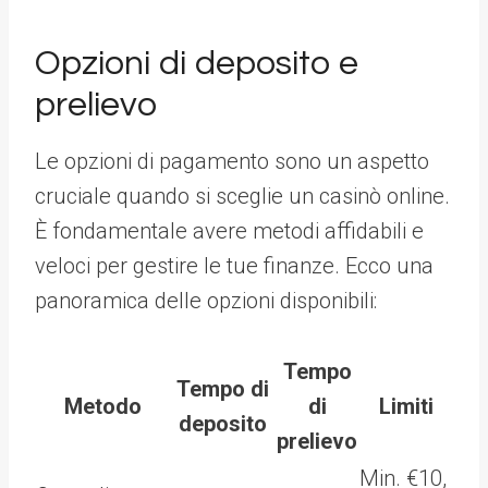
Opzioni di deposito e
prelievo
Le opzioni di pagamento sono un aspetto
cruciale quando si sceglie un casinò online.
È fondamentale avere metodi affidabili e
veloci per gestire le tue finanze. Ecco una
panoramica delle opzioni disponibili:
Tempo
Tempo di
Metodo
di
Limiti
deposito
prelievo
Min. €10,