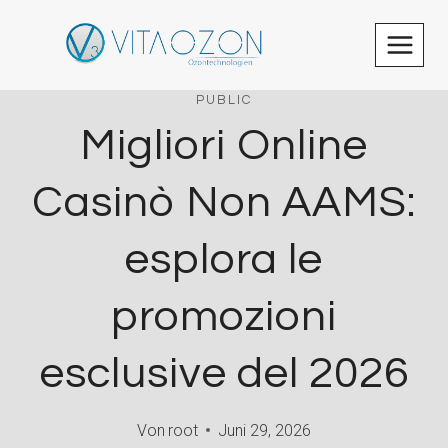
Zum
Inhalt
springen
PUBLIC
Migliori Online
Casinò Non AAMS:
esplora le
promozioni
esclusive del 2026
Von
root
Juni 29, 2026