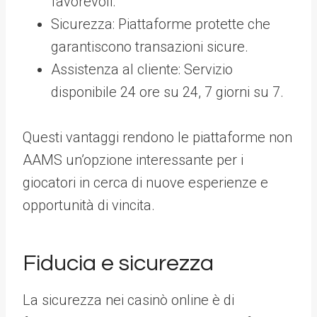
favorevoli.
Sicurezza: Piattaforme protette che
garantiscono transazioni sicure.
Assistenza al cliente: Servizio
disponibile 24 ore su 24, 7 giorni su 7.
Questi vantaggi rendono le piattaforme non
AAMS un’opzione interessante per i
giocatori in cerca di nuove esperienze e
opportunità di vincita.
Fiducia e sicurezza
La sicurezza nei casinò online è di