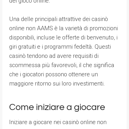
del gioco online.
Una delle principali attrattive dei casinò
online non AAMS è la varietà di promozioni
disponibili, incluse le offerte di benvenuto, i
giri gratuiti e i programmi fedeltà. Questi
casinò tendono ad avere requisiti di
scommessa più favorevoli, il che significa
che i giocatori possono ottenere un
maggiore ritorno sui loro investimenti.
Come iniziare a giocare
Iniziare a giocare nei casinò online non