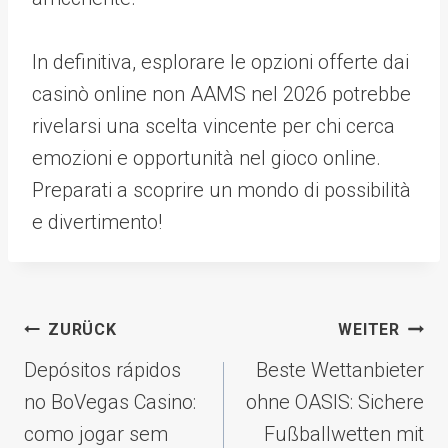
In definitiva, esplorare le opzioni offerte dai
casinò online non AAMS nel 2026 potrebbe
rivelarsi una scelta vincente per chi cerca
emozioni e opportunità nel gioco online.
Preparati a scoprire un mondo di possibilità
e divertimento!
Beitragsnavigation
ZURÜCK
WEITER
Depósitos rápidos
Beste Wettanbieter
no BoVegas Casino:
ohne OASIS: Sichere
como jogar sem
Fußballwetten mit