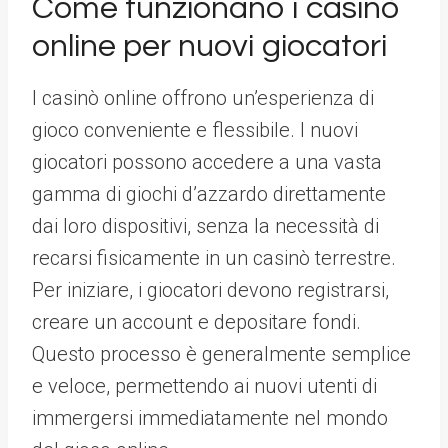
Come funzionano i casinò
online per nuovi giocatori
I casinò online offrono un’esperienza di
gioco conveniente e flessibile. I nuovi
giocatori possono accedere a una vasta
gamma di giochi d’azzardo direttamente
dai loro dispositivi, senza la necessità di
recarsi fisicamente in un casinò terrestre.
Per iniziare, i giocatori devono registrarsi,
creare un account e depositare fondi.
Questo processo è generalmente semplice
e veloce, permettendo ai nuovi utenti di
immergersi immediatamente nel mondo