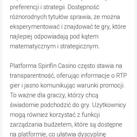
preferencji i strategii. Dostępność
różnorodnych tytułów sprawia, że można
eksperymentować i znajdować te gry, które
najlepiej odpowiadają pod kątem
matematycznym i strategicznym.
Platforma Spinfin Casino często stawia na
transparentność, oferując informacje o RTP
gier i jasno komunikując warunki promocji.
To ważne dla graczy, którzy chcą
świadomie podchodzić do gry. Użytkownicy
mogą również korzystać z funkcji
zarządzania budżetem, które są dostępne
na platformie, co ułatwia dyscyplinę