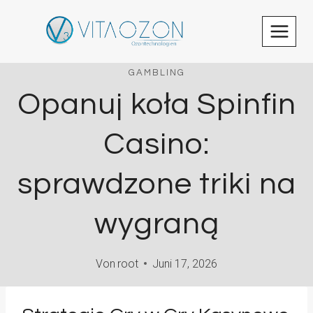
Zum
Inhalt
springen
GAMBLING
Opanuj koła Spinfin
Casino:
sprawdzone triki na
wygraną
Von
root
Juni 17, 2026