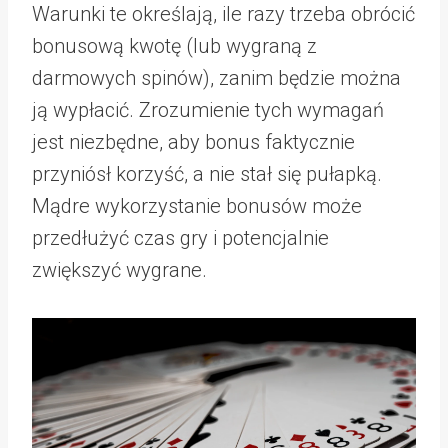
Warunki te określają, ile razy trzeba obrócić
bonusową kwotę (lub wygraną z
darmowych spinów), zanim będzie można
ją wypłacić. Zrozumienie tych wymagań
jest niezbędne, aby bonus faktycznie
przyniósł korzyść, a nie stał się pułapką.
Mądre wykorzystanie bonusów może
przedłużyć czas gry i potencjalnie
zwiększyć wygrane.