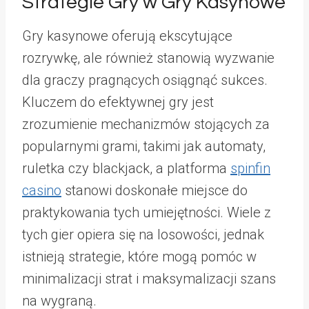
Strategie Gry w Gry Kasynowe
Gry kasynowe oferują ekscytujące
rozrywkę, ale również stanowią wyzwanie
dla graczy pragnących osiągnąć sukces.
Kluczem do efektywnej gry jest
zrozumienie mechanizmów stojących za
popularnymi grami, takimi jak automaty,
ruletka czy blackjack, a platforma
spinfin
casino
stanowi doskonałe miejsce do
praktykowania tych umiejętności. Wiele z
tych gier opiera się na losowości, jednak
istnieją strategie, które mogą pomóc w
minimalizacji strat i maksymalizacji szans
na wygraną.